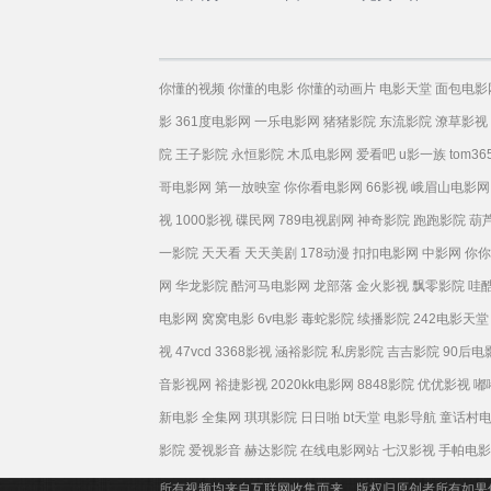
语
你懂的视频
你懂的电影
你懂的动画片
电影天堂
面包电影
影
361度电影网
一乐电影网
猪猪影院
东流影院
潦草影视
院
王子影院
永恒影院
木瓜电影网
爱看吧
u影一族
tom36
哥电影网
第一放映室
你你看电影网
66影视
峨眉山电影网
视
1000影视
碟民网
789电视剧网
神奇影院
跑跑影院
葫
一影院
天天看
天天美剧
178动漫
扣扣电影网
中影网
你你
网
华龙影院
酷河马电影网
龙部落
金火影视
飘零影院
哇
电影网
窝窝电影
6v电影
毒蛇影院
续播影院
242电影天堂
视
47vcd
3368影视
涵裕影院
私房影院
吉吉影院
90后电
音影视网
裕捷影视
2020kk电影网
8848影院
优优影视
嘟
新电影
全集网
琪琪影院
日日啪
bt天堂
电影导航
童话村
影院
爱视影音
赫达影院
在线电影网站
七汉影视
手帕电影
所有视频均来自互联网收集而来，版权归原创者所有如果