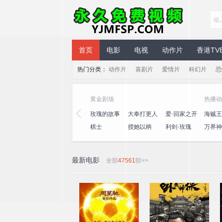
永久免费视频
首页
电影
电视
动作片
香港TV
热门分类：
动作片
喜剧片
爱情片
科幻片
恐
黄金剧场
热播动
三
心动的信号
演员请就位
玫瑰的故事
大奉打更人
爱·回家之开
海贼王
第八季
第三季
心速递
王
桃
一饭封神
喜人奇妙夜
棋士
授她以柄
利剑·玫瑰
万界神
2
最新电影
全部
47561
部>>