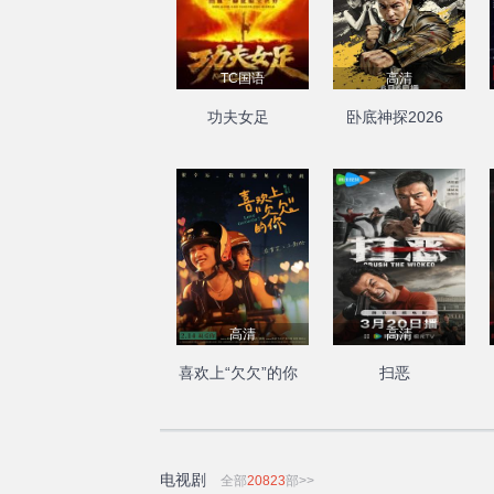
TC国语
高清
功夫女足
卧底神探2026
高清
高清
喜欢上“欠欠”的你
扫恶
电视剧
全部
20823
部>>