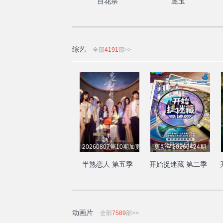
百花杀
逐玉
综艺
全部
4191
部>>
20260807第10期加更下
更新至20260424期
半熟恋人 第五季
开始捉迷藏 第二季
动画片
全部
7589
部>>