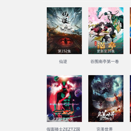
第152集
更新至16集
仙逆
谷围南亭第一卷
更新至46集
第281集
假面骑士ZEZTZ国
完美世界