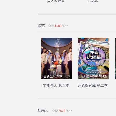
贵人多旺事
百花杀
综艺
全部
4189
部>>
更新至20260805期
更新至20260424期
半熟恋人 第五季
开始捉迷藏 第二季
动画片
全部
7574
部>>