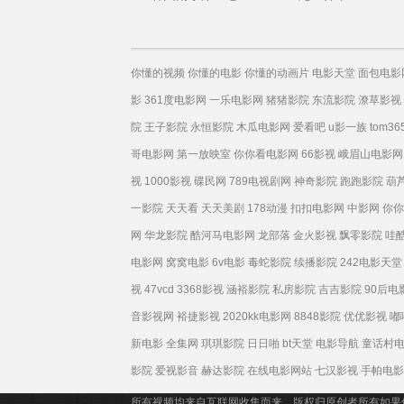
你懂的视频
你懂的电影
你懂的动画片
电影天堂
面包电影
影
361度电影网
一乐电影网
猪猪影院
东流影院
潦草影视
院
王子影院
永恒影院
木瓜电影网
爱看吧
u影一族
tom36
哥电影网
第一放映室
你你看电影网
66影视
峨眉山电影网
视
1000影视
碟民网
789电视剧网
神奇影院
跑跑影院
葫
一影院
天天看
天天美剧
178动漫
扣扣电影网
中影网
你你
网
华龙影院
酷河马电影网
龙部落
金火影视
飘零影院
哇
电影网
窝窝电影
6v电影
毒蛇影院
续播影院
242电影天堂
视
47vcd
3368影视
涵裕影院
私房影院
吉吉影院
90后电
音影视网
裕捷影视
2020kk电影网
8848影院
优优影视
嘟
新电影
全集网
琪琪影院
日日啪
bt天堂
电影导航
童话村
影院
爱视影音
赫达影院
在线电影网站
七汉影视
手帕电影
所有视频均来自互联网收集而来，版权归原创者所有如果