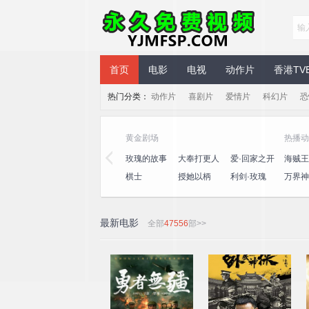
永久免费视频
首页
电影
电视
动作片
香港TV
热门分类：
动作片
喜剧片
爱情片
科幻片
恐
黄金剧场
热播动
三
心动的信号
演员请就位
玫瑰的故事
大奉打更人
爱·回家之开
海贼王
第八季
第三季
心速递
王
桃
一饭封神
喜人奇妙夜
棋士
授她以柄
利剑·玫瑰
万界神
2
最新电影
全部
47556
部>>