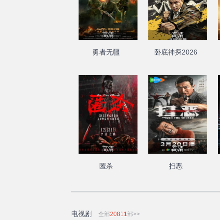
高清
高清
勇者无疆
卧底神探2026
高清
高清
匿杀
扫恶
电视剧
全部
20811
部>>