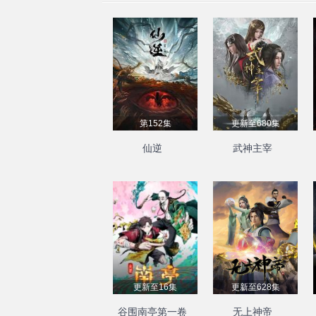
第152集
更新至680集
仙逆
武神主宰
更新至16集
更新至628集
谷围南亭第一卷
无上神帝