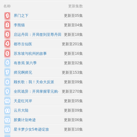
名称
更新集数
界门之下
更新至05集
李熊猫
更新至04集
启运丹田：开局签到至尊丹田
更新至18集
都市古仙医
更新至201集
苏东坡与杭州的故事
更新至16集
有兽焉 第六季
更新至02集
师兄啊师兄
更新至153集
顾长歌：我！天命大反派
更新至09集
全民诡异：开局掌握零元购·
更新至270集
动态漫画
天是红河岸
更新至05集
云月大陆
更新至09集
胶囊计划奇迹
更新至06集
星卡梦少女5奇迹绽放
更新至10集