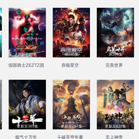
更新至46集
第235集
第280集
假面骑士ZEZTZ国
吞噬星空
完美世界
语
更新至365集
更新至207集
更新至628集
炼气十万年
斗破苍穹年番
无上神帝