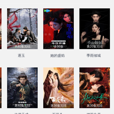
第40集完结
全30集
第20集完结
逐玉
她的盛焰
季雨倾城
第40集完结
第36集完结
第30集完结