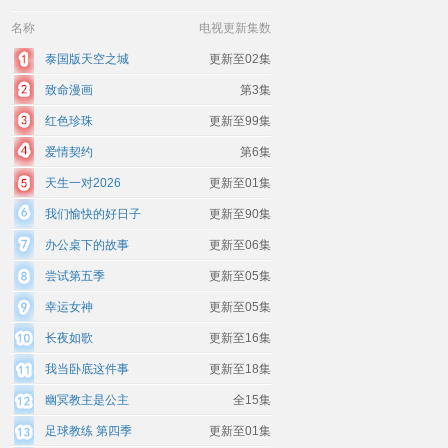
名称
电视更新集数
泰国版天空之城
更新至02集
致命漫画
第3集
红色珍珠
更新至99集
爱情契约
第6集
天生一对2026
更新至01集
我们愉快的好日子
更新至90集
办公桌下的故事
更新至06集
尝试第五季
更新至05集
幸运女神
更新至05集
长夜如歌
更新至16集
我当卧底这件事
更新至18集
幽冥教主是公主
全15集
足球教练 第四季
更新至01集