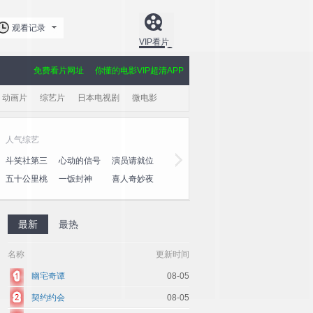
观看记录
VIP看片
免费看片网址
你懂的电影VIP超清APP
动画片
综艺片
日本电视剧
微电影
人气综艺
黄金剧场
斗笑社第三
心动的信号
演员请就位
玫瑰的故事
大奉打更人
爱·回家之
季
第八季
第三季
心速递
五十公里桃
一饭封神
喜人奇妙夜
棋士
授她以柄
利剑·玫瑰
花坞4
2
最新
最热
名称
更新时间
幽宅奇谭
08-05
契约约会
08-05