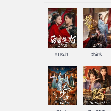
全40集
全24集
白日提灯
嫁金枝
第24集完结
第26集完结