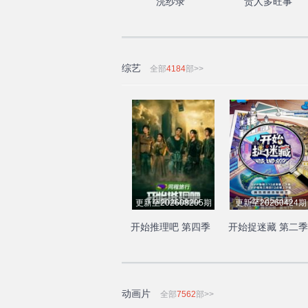
浣纱录
贵人多旺事
综艺
全部
4184
部>>
更新至202608205期
更新至20260424期
开始推理吧 第四季
开始捉迷藏 第二季
动画片
全部
7562
部>>