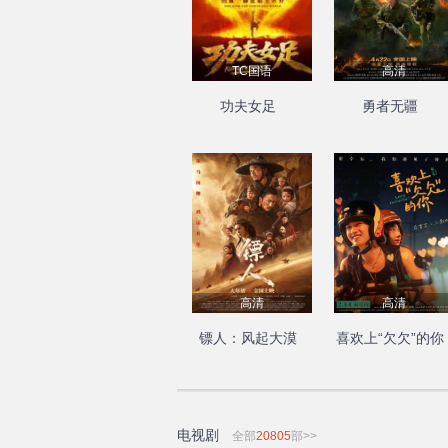
TC国语
高清
功夫女足
勇者无疆
高清
高清
镖人：风起大漠
喜欢上“欠欠”的你
电视剧
全部
20805
部>>