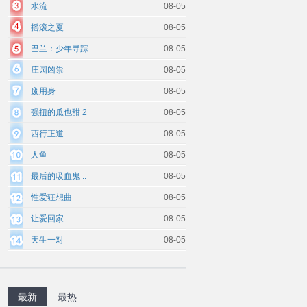
水流
08-05
摇滚之夏
08-05
巴兰：少年寻踪
08-05
庄园凶祟
08-05
废用身
08-05
强扭的瓜也甜 2
08-05
西行正道
08-05
人鱼
08-05
最后的吸血鬼 ..
08-05
性爱狂想曲
08-05
让爱回家
08-05
天生一对
08-05
最新
最热