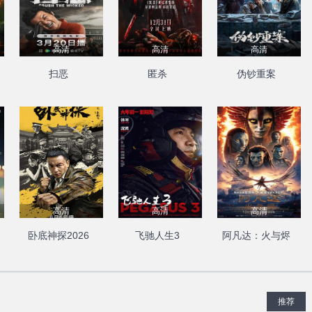
高清
高清
高清
扫恶
匿杀
伪钞重案
高清
高清
高清
卧底神探2026
飞驰人生3
阿凡达：火与烬
推荐