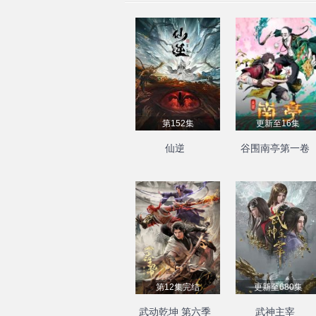
第152集
更新至16集
仙逆
谷围南亭第一卷
第12集完结
更新至680集
武动乾坤 第六季
武神主宰