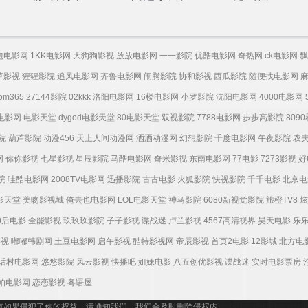
包电影网
1KK电影网
大狗狗影视
放放电影网
一一影院
优酷电影网
奇热网
ck电影网
飘
草影视
猩猩影院
追风电影网
齐鲁电影网
闹腾影院
协和影视
西瓜影院
随便找电影网
tom365
27144影院
02kkk
洛阳电影网
16楼电影网
小罗影院
沈阳电影网
4000电影网
电影网
电影天堂
dygod电影天堂
80电影天堂
双视影院
7788电影网
步步高影院
809
院
葫芦影院
动漫456
天上人间动漫网
洒洒动漫网
幻想影院
千度电影网
午夜影院
农
网
你你影视
七星影视
星辰影院
马酷电影网
奇米影视
东南电影网
77电影
7273影视
好
院
哇酷电影网
2008TV电影网
迅播影院
古古电影
火狐影院
快视影院
千千电影
北京电
电影天堂
美吻影视城
俺去也电影网
LOL电影天堂
神马影院
6080新视觉影院
旅橙TV8
炫
0后电影
全能影视
玖玖玖影院
子子影视
谍战迷
卢兰影视
4567高清视界
昊天电影
乐
影视
嘟嘟韩剧网
土豆电影网
启午影视
酷特影视网
帝辰影视
首页2电影
12影城
北方电
话村电影网
悠悠影院
风云影视
快播吧
姐妹电影
八五创优影视
谍战迷
实时电影票房
帕电影网
恋恋影视
粤语屋
有如果侵犯了你的权益，请通知我们，我们会及时删除侵权内