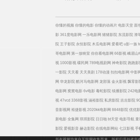
你懂的视频
你懂的电影
你懂的动画片
电影天堂
面
影
361度电影网
一乐电影网
猪猪影院
东流影院
潦
院
王子影院
永恒影院
木瓜电影网
爱看吧
u影一族
哥电影网
第一放映室
你你看电影网
66影视
峨眉山
视
1000影视
碟民网
789电视剧网
神奇影院
跑跑影
一影院
天天看
天天美剧
178动漫
扣扣电影网
中影
网
华龙影院
酷河马电影网
龙部落
金火影视
飘零影
电影网
窝窝电影
6v电影
毒蛇影院
续播影院
242
视
47vcd
3368影视
涵裕影院
私房影院
吉吉影院
9
音影视网
裕捷影视
2020kk电影网
8848影院
优优
新电影
全集网
琪琪影院
日日啪
bt天堂
电影导航
童
影院
爱视影音
赫达影院
在线电影网站
七汉影视
手
所有视频均来自互联网收集而来，版权归原创者所