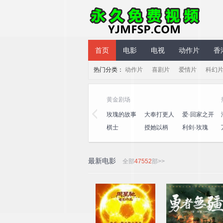
永久免费视频
首页
电影
电视
动作片
香
热门分类：
动作片
喜剧片
爱情片
科幻
气综艺
黄金剧场
笑社第三
心动的信号
演员请就位
玫瑰的故事
大奉打更人
爱·回家之开
第八季
第三季
心速递
十公里桃
一饭封神
喜人奇妙夜
棋士
授她以柄
利剑·玫瑰
坞4
2
最新电影
全部
47552
部>>