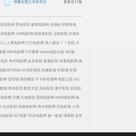
猎魔女团之末世求生
更新至17集
花电影网
野兔影院
被窝电影网
你懂的
部部夸电
麻花电影网
168电影网
嘻嘻看影院
玉林影院
未来影
51人人看电影网
巴巴电影网
第八频道
丫丫影院
大
0看看
888电影网
370看看
vkeke电影乐园
360影
夫电影
奇特电影网
多多影院
看看影院
58看电影网
第
电影99
86bts
62米影视馆
热播影城
40影视
虾滚
影网
迅雷铺
四四频道
不卡的动漫网
电影王国
161
酷猫
晗果影院
酷影天堂
风迷影院
蓬宇影院
双吉影
乐电影网
闪播
天猫影院
思雨电影网
6080电影网
福
影
吉吉影院
海南电影网
易全电影网
百娱影视
小清
泡泡影视
007电影
95后电影网
第一影视
博看网
龙奇