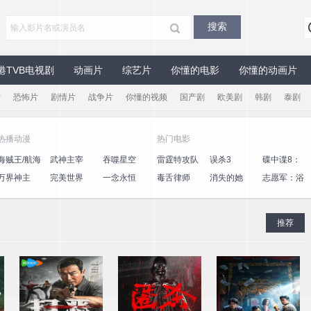
港TVB电视剧
动画片
综艺片
你懂的电影
你懂的动画片
片
恐怖片
剧情片
战争片
你懂的视频
国产剧
欧美剧
韩剧
泰剧
热播动漫
热门电影
海贼王/航海
武神主宰
吞噬星空
雷霆特攻队
误杀3
碟中谍8：
王
最终清算
万界神主
完美世界
一念永恒
毒舌律师
消失的她
志愿军：浴
血和平
推荐