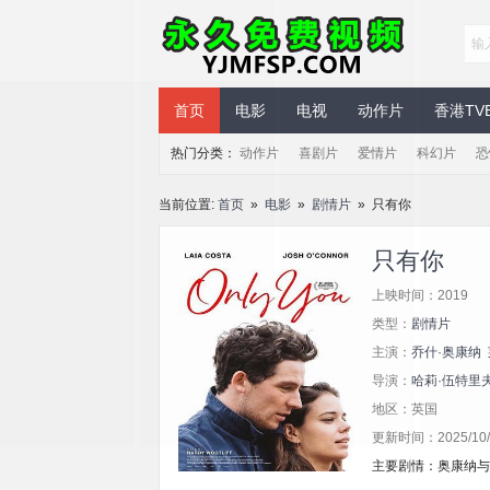
永久免费视频
首页
电影
电视
动作片
香港TV
热门分类：
动作片
喜剧片
爱情片
科幻片
恐
当前位置:
首页
»
电影
»
剧情片
» 只有你
只有你
上映时间：2019
类型：
剧情片
主演：
乔什·奥康纳
导演：
哈莉·伍特里
地区：英国
更新时间：2025/10/1
主要剧情：奥康纳与