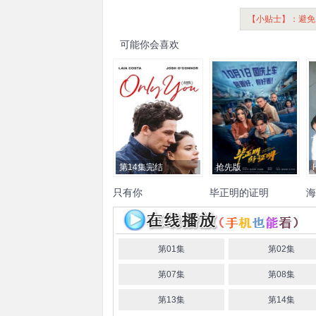
【小贴士】：避免
可能你会喜欢
第14集完结
抢先版
只有你
毕正明的证明
海
乔什·奥康纳
莱娅·科斯塔
王安宇
张天爱
聂远
王彦
El
罗宾·莱因
斯图尔特·马丁
霖
冯兵
邬家楷
孔令美
黄
小蕾
冯雷
石云鹏
于白水
第01集
第02集
生港帅
楚布花羯
李晓川
第07集
第08集
第13集
第14集