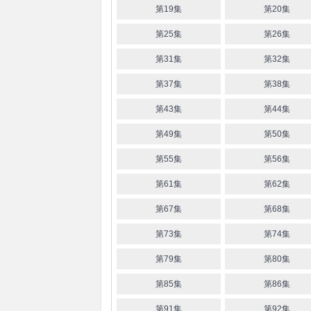
第19集
第20集
第25集
第26集
第31集
第32集
第37集
第38集
第43集
第44集
第49集
第50集
第55集
第56集
第61集
第62集
第67集
第68集
第73集
第74集
第79集
第80集
第85集
第86集
第91集
第92集