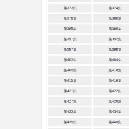
第373集
第374集
第379集
第380集
第385集
第386集
第391集
第392集
第397集
第398集
第403集
第404集
第409集
第410集
第415集
第416集
第421集
第422集
第427集
第428集
第433集
第434集
第439集
第440集