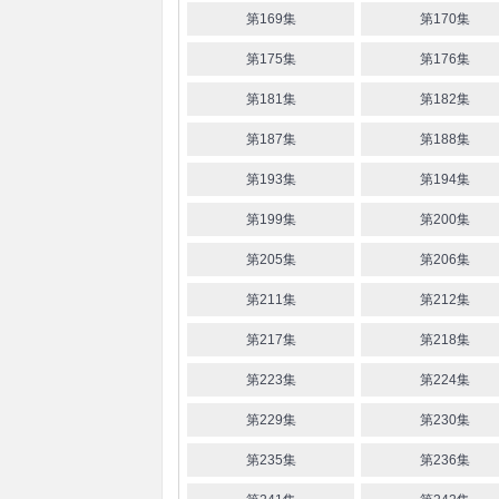
第169集
第170集
第175集
第176集
第181集
第182集
第187集
第188集
第193集
第194集
第199集
第200集
第205集
第206集
第211集
第212集
第217集
第218集
第223集
第224集
第229集
第230集
第235集
第236集