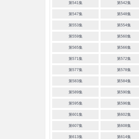
第541集
第542集
第547集
第548集
第553集
第554集
第559集
第560集
第565集
第566集
第571集
第572集
第577集
第578集
第583集
第584集
第589集
第590集
第595集
第596集
第601集
第602集
第607集
第608集
第613集
第614集