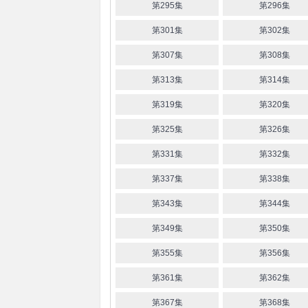
第295集
第296集
第301集
第302集
第307集
第308集
第313集
第314集
第319集
第320集
第325集
第326集
第331集
第332集
第337集
第338集
第343集
第344集
第349集
第350集
第355集
第356集
第361集
第362集
第367集
第368集