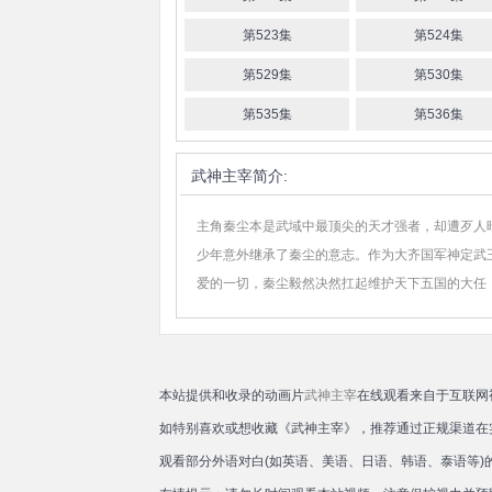
第523集
第524集
第529集
第530集
第535集
第536集
武神主宰
简介:
主角秦尘本是武域中最顶尖的天才强者，却遭歹人
少年意外继承了秦尘的意志。作为大齐国军神定武
爱的一切，秦尘毅然决然扛起维护天下五国的大任
本站提供和收录的动画片
武神主宰
在线观看来自于互联网
如特别喜欢或想收藏《武神主宰》，推荐通过正规渠道在
观看部分外语对白(如英语、美语、日语、韩语、泰语等