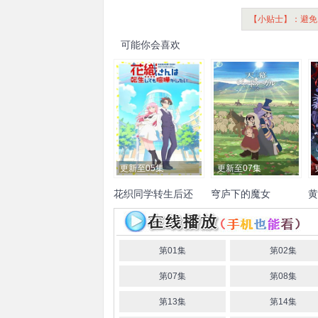
【小贴士】：避免
可能你会喜欢
更新至05集
更新至07集
花织同学转生后还
穹庐下的魔女
黄
是想干架
福山润
关根明良
星希成奏
关根明良
小清水亚美
桑岛
小
上田瞳
德井青空
稗田宁宁
法子
斋藤润
下野纮
铃木
一
高桥李依
五十岚裕美
伊藤
崚汰
入野自由
浪川大辅
田
第01集
第02集
彩沙
日笠阳子
内田真礼
野岛健儿
顺
第07集
第08集
第13集
第14集