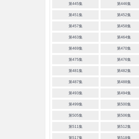
第445集
第446集
第451集
第452集
第457集
第458集
第463集
第464集
第469集
第470集
第475集
第476集
第481集
第482集
第487集
第488集
第493集
第494集
第499集
第500集
第505集
第506集
第511集
第512集
第517集
第518集