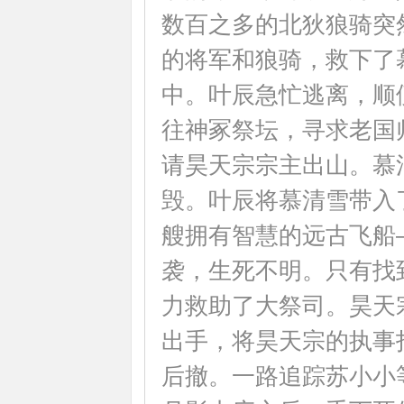
数百之多的北狄狼骑突
的将军和狼骑，救下了
中。叶辰急忙逃离，顺
往神冢祭坛，寻求老国
请昊天宗宗主出山。慕
毁。叶辰将慕清雪带入
艘拥有智慧的远古飞船
袭，生死不明。只有找
力救助了大祭司。昊天
出手，将昊天宗的执事
后撤。一路追踪苏小小