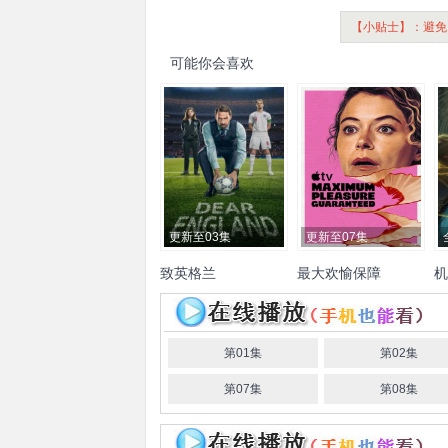
【小贴士】：避免
可能你会喜欢
更新至03集
更新至07集
致英格兰
最大欢愉保障
机
四
约瑟夫·费因斯
朱迪·惠特
塔提阿娜·玛斯拉尼
杰克·
艾
克
约翰·霍奇金森
杰森·沃
约翰逊
塔拉·萨莫斯
杰西·
特
特金斯
鲍比·斯科菲尔德
霍奇斯
詹妮弗·费林
查理·
奥
第01集
第02集
丹尼尔·瑞恩
大卫·希尔兹
霍尔
大卫·加雷利克
乔恩·
丽
第07集
第08集
亚当·赫吉尔
Alfie
迈克尔·希尔
莫瑞·金斯堡
贾
Middlemiss
弗朗西斯·洛
多莉·德莱昂
Ani·Balan
夫霍尔
Abdul
Sessay
丹
Jianna·Platon