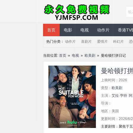
永久免费视频
首页
电影
电视
动作片
香港TV
热门分类：
动作片
喜剧片
爱情片
科幻片
恐
当前位置:
首页
»
电视
»
欧美剧
» 曼哈顿打拼日记
曼哈顿打
上映时间：2026
类型：
欧美剧
主演：
艾拉·亨特
阿
导演：
地区：美国
更新时间：2026/6/24
主要剧情：聚焦于五