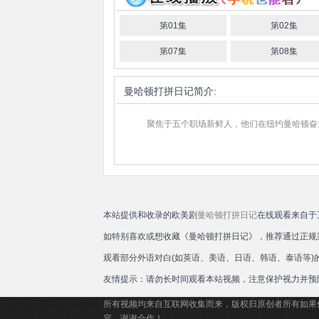
尼尔·昆西·安诺
乔什·巴罗
Nola·Wallace
第01集
第02集
雅各布·格林威
Edem-Ita
Kiarra·Hamagami·Goldber
Duke
Lewis
Shepherd
Jeena·Platon
第07集
第08集
Will
Antenbri
Remy·Auberjonois
Camilla·
曼哈顿打拼日记
简介:
聚焦于五个职场新鲜人，他们在纽约曼哈顿奋力
本站提供和收录的欧美剧
曼哈顿打拼日记
在线观看来自于
如特别喜欢或想收藏《曼哈顿打拼日记》，推荐通过正规
观看部分外语对白(如英语、美语、日语、韩语、泰语等
友情提示：请勿长时间观看本站视频，注意保护视力并预
所有视频均来自互联网收集而来，版权归原创者所有如果
容，谢谢合作！