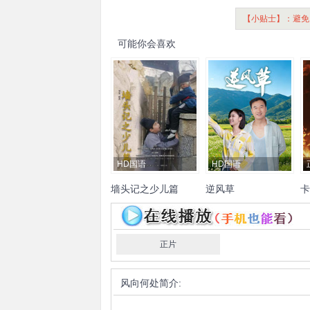
【小贴士】：避免
可能你会喜欢
HD国语
HD国语
墙头记之少儿篇
逆风草
卡
韩文庚
李继凯
王梦涵
王
任明生
韩芮莹
何李帅克
丹
纪营
孙若馨
王光昊
亚
Ve
正片
Ra
风向何处
简介: