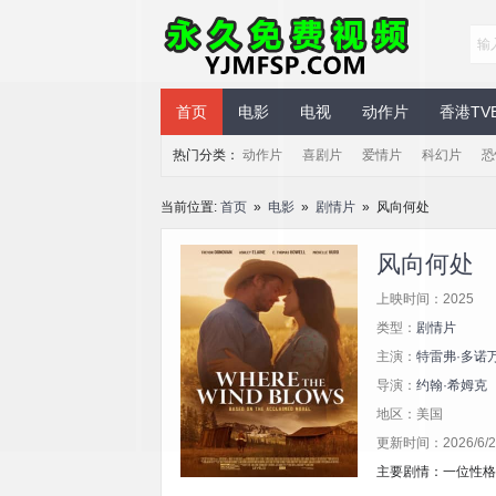
永久免费视频
首页
电影
电视
动作片
香港TV
热门分类：
动作片
喜剧片
爱情片
科幻片
恐
当前位置:
首页
»
电影
»
剧情片
» 风向何处
风向何处
上映时间：2025
类型：
剧情片
主演：
特雷弗·多诺万
导演：
约翰·希姆克
地区：美国
更新时间：2026/6/2 
主要剧情：一位性格