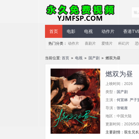
永久免费视频
首页
电影
电视
动作片
香港TV
热门分类：
动作片
喜剧片
爱情片
科幻片
恐
当前位置:
首页
»
电视
»
国产剧
» 燃双为昼
燃双为昼
上映时间：2026
类型：
国产剧
主演：
何宣林
严子
导演：
张铭座
地区：中国大陆
更新时间：2026/5/31
主要剧情：双生兄长