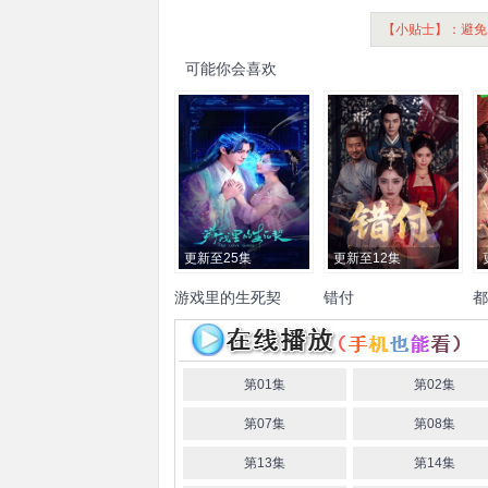
【小贴士】：避免
可能你会喜欢
更新至25集
更新至12集
游戏里的生死契
错付
都
张思帆
栾一诺
孟璐
麻家铭
杨承翰
张梓
聂
璐
邢赫楚
思
第01集
第02集
第07集
第08集
第13集
第14集