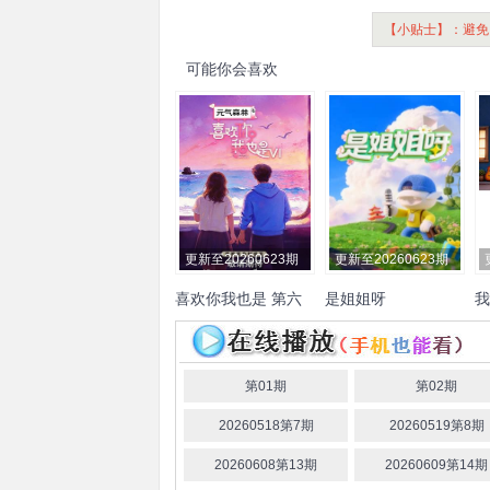
【小贴士】：避免
可能你会喜欢
更新至20260623期
更新至20260623期
喜欢你我也是 第六
是姐姐呀
我
季
辰亦儒
何浩楠
孔雪儿
美
何
娜
王一珩
张馨予
吴
第01期
第02期
20260518第7期
20260519第8期
20260608第13期
20260609第14期