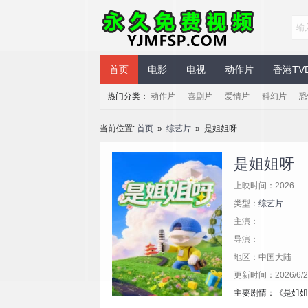
永久免费视频
首页
电影
电视
动作片
香港TV
热门分类：
动作片
喜剧片
爱情片
科幻片
恐
当前位置:
首页
»
综艺片
» 是姐姐呀
是姐姐呀
上映时间：2026
类型：
综艺片
主演：
导演：
地区：中国大陆
更新时间：2026/6/23
主要剧情：《是姐姐