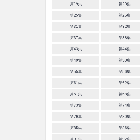
第19集
第20集
第25集
第26集
第31集
第32集
第37集
第38集
第43集
第44集
第49集
第50集
第55集
第56集
第61集
第62集
第67集
第68集
第73集
第74集
第79集
第80集
第85集
第86集
第91集
第92集