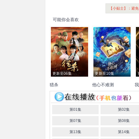
【小贴士】：避免
可能你会喜欢
更新至06集
更新至10集
猎杀
他心不难测
我
蓝盈莹
甄锡
王唯
刘馨圆
刘浩群
肖雨
丁子朗
孙千
管
汤镇业
孙亦沐
赵英龙
厉
予
祁晨
郭馨钰
金澜汐
周
李
娜
张馨予
肖轶
羿坤
杜敏
美琪
第01集
第02集
赫
洪紫琳
张宇彤
安龙
袁
第07集
第08集
乙心
杨婧琳
金美辛
第13集
第14集