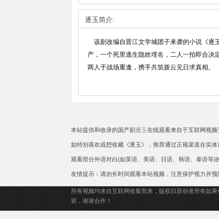
逐玉
简介:
该剧改编自晋江文学城团子来袭的小说《逐玉
产，一个死里逃生隐姓埋名，二人一拍即合决
两人于战场重逢，携手共筑拨云见日求真相。
本站提供和收录的国产剧
逐玉
在线观看来自于互联网视频
如特别喜欢或想收藏《逐玉》，推荐通过正规渠道在实体
观看部分外语对白(如英语、美语、日语、韩语、泰语等
友情提示：请勿长时间观看本站视频，注意保护视力并预
所有视频均来自互联网收集而来，版权归原创者所有如果
容，谢谢合作！