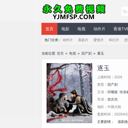
永久免费视频
首页
电影
电视
动作片
香港TV
热门分类：
动作片
喜剧片
爱情片
科幻片
恐
当前位置:
首页
»
电视
»
国产剧
» 逐玉
逐玉
上映时间：2026
类型：
国产剧
主演：
田曦薇
张凌
导演：
曾庆杰
地区：中国大陆
更新时间：2026/4/1 
主要剧情： 该剧改