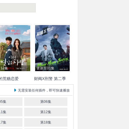
12集
更新至01集
的荒糖恋爱
财阀X刑警 第二季
海寅
贺营
安普贤
郑恩彩
姜相准
金
无需安装任何插件，即可快速播放
伸比
俞承豪
05集
第06集
11集
第12集
17集
第18集