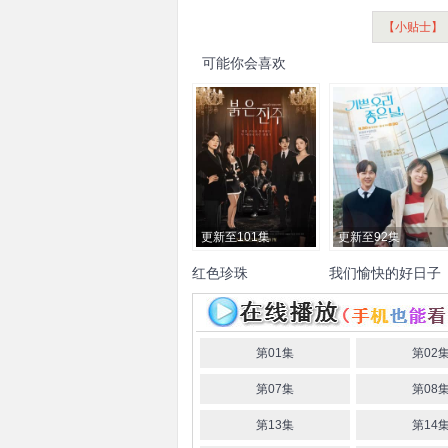
【小贴士】
可能你会喜欢
更新至101集
更新至92集
红色珍珠
我们愉快的好日子
严贤京
尹仲勋
申正允
多英
金惠玉
鲜于在德
多勋
文喜京
李商淑
郑
第01集
第02
彬
李家豪
郑永琡
第07集
第08
第13集
第14