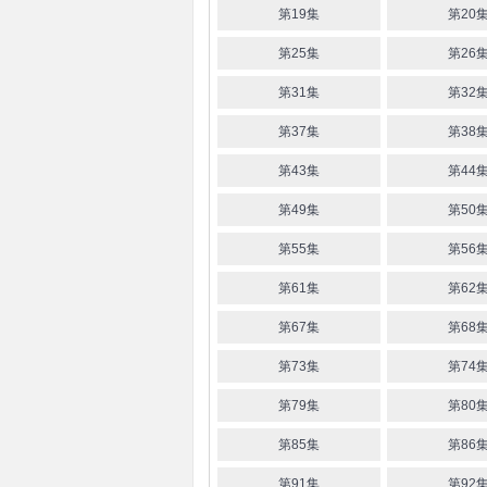
第19集
第20
第25集
第26
第31集
第32
第37集
第38
第43集
第44
第49集
第50
第55集
第56
第61集
第62
第67集
第68
第73集
第74
第79集
第80
第85集
第86
第91集
第92