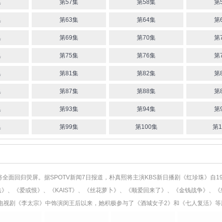
集
第57集
第58集
第
集
第63集
第64集
第
集
第69集
第70集
第
集
第75集
第76集
第
集
第81集
第82集
第
集
第87集
第88集
第
集
第93集
第94集
第
集
第99集
第100集
第1
即将全面回归荧屏。
据SPOTV新闻7日报道，朴真熙将主演KBS新日播剧《红珍珠》
自1
》、《爱或恨》、《KAIST》、《丝花萝卜》、《顺爱回来了》、《金钱战争》、
年在电视剧《李太宗》中饰演闵王后以来，她积极参与了《酒城女子2》和《七人复活》