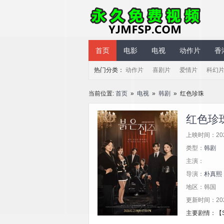
永久免费视频
首页
电影
电视
动作片
香
热门分类：
动作片
喜剧片
爱情片
科幻
当前位置:
首页
»
电视
»
韩剧
» 红色珍珠
红色珍
上映时间：20
类型：
韩剧
主演：
导演：
朴真熙
地区：韩国
更新时间：2026/
主要剧情：【S