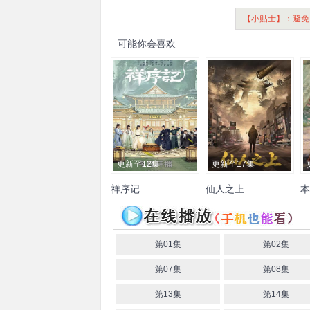
【小贴士】：避免
可能你会喜欢
更新至12集
更新至17集
祥序记
仙人之上
本
王昀楷
俐乐
张双利
蒋申
马东辰
郭昊
黄
钧
王楠楠
杜孙雨妤
第01集
第02集
第07集
第08集
第13集
第14集