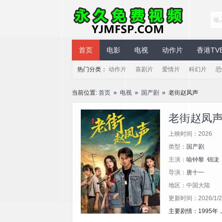
永久免费视频
首页
电影
电视
动作片
香港TV
热门分类：
动作片
喜剧片
爱情片
科幻片
恐
当前位置:
首页
»
电视
»
国产剧
» 老街赵凤声
老街赵凤
上映时间：2026
类型：
国产剧
主演：
喻钟黎
锦泷
导演：
唐十一
地区：中国大陆
更新时间：2026/1/21
主要剧情：1995年