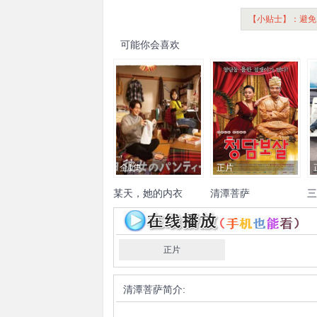
【小贴士】：避免
可能你会喜欢
全1集
正片
某天，她的内衣
清潭菩萨
三
仓悠贵
山下美月
风间俊介
任昌丁
朴艺珍
玄英
金秀
金
美
徐英姬
徐柔贞
李浚赫
宰
正片
清潭菩萨
简介: