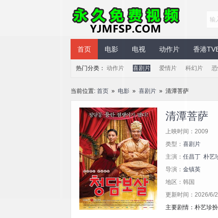
永久免费视频
首页
电影
电视
动作片
香港TV
热门分类：
动作片
喜剧片
爱情片
科幻片
恐
当前位置:
首页
»
电影
»
喜剧片
» 清潭菩萨
清潭菩萨
上映时间：2009
类型：
喜剧片
主演：
任昌丁
朴艺
导演：
金镇英
地区：韩国
更新时间：2026/6/2 
主要剧情：朴艺珍扮