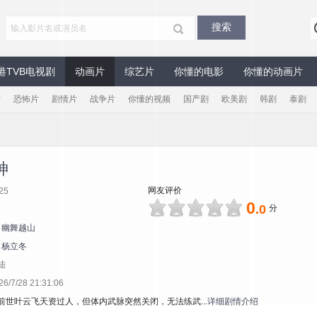
港TVB电视剧
动画片
综艺片
你懂的电影
你懂的动画片
片
恐怖片
剧情片
战争片
你懂的视频
国产剧
欧美剧
韩剧
泰剧
神
网友评价
25
0
.0
分
幽舞越山
杨立冬
陆
7/28 21:31:06
前世叶云飞天资过人，但体内武脉突然关闭，无法练武...
详细剧情介绍