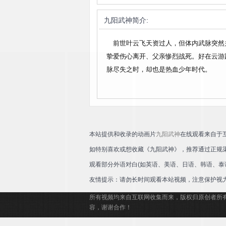
九阳武神
简介:
前世叶云飞天资过人，但体内武脉突然
挚爱伤心离开、父亲惨烈战死。好在云游
脉尽失之时，却也是热血少年时代。
本站提供和收录的动画片
九阳武神
在线观看来自于
如特别喜欢或想收藏《九阳武神》，推荐通过正规
观看部分外语对白(如英语、美语、日语、韩语、泰
友情提示：请勿长时间观看本站视频，注意保护视
所有视频均来自互联网收集而来，版权归原创者所
容，谢谢合作！