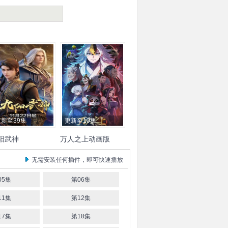
更新至39集
更新至10集
阳武神
万人之上动画版
正阳
幽舞越山
无需安装任何插件，即可快速播放
05集
第06集
11集
第12集
17集
第18集