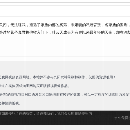
关闭，无法练武，遭遇了家族内部的奚落，未婚妻的私通背叛，各家族的围剿
路过的紫圣真君将他收入门下，叶云天成长为有史以来最年轻的天帝，却在渡劫
互联网视频资源网站。本站并不参与九阳武神录制和制作，仅提供资源引用！
渠道在实体店或淘宝网购买正版影视音像作品。
语等)的影视节目对口语发音和口语培训有较好的效果，可以一定程度的训练听力和发
力并预防近视。
有如果侵犯了你的权益，请通知我们，我们会及时删除侵权内
永久免费视