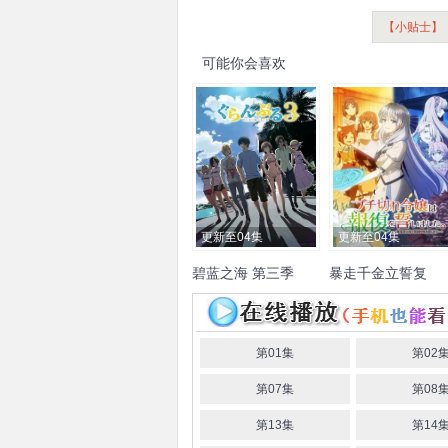
【小贴士】
可能你会喜欢
更新至04集
更新至04集
碧蓝之海 第三季
暴走千金立誓复
仇。～用魔导书之
内田雄马
木村良平
安元洋
大西沙织
长谷川育美
力碾碎祖国～
贵
小西克幸
安济知佳
内
唯
上原步美
芹泽优
石
田真礼
行成桃姬
阿澄佳奈
静香
阿座上洋平
水中
第01集
第02
山根绮
江口拓也
榎木淳弥
高野麻里佳
第07集
第08
花江夏树
罗伯特·沃特曼
福山润
诸星堇
青山吉能
第13集
第14
川田绅司
水树奈奈
市道真