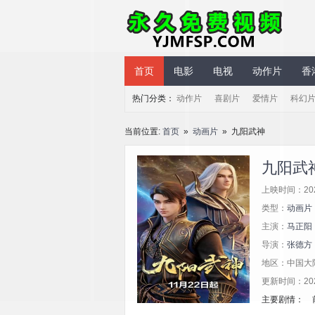
永久免费视频
首页
电影
电视
动作片
香
热门分类：
动作片
喜剧片
爱情片
科幻
当前位置:
首页
»
动画片
» 九阳武神
九阳武
上映时间：20
类型：
动画片
主演：
马正阳
导演：
张德方
地区：中国大
更新时间：2026/
主要剧情： 