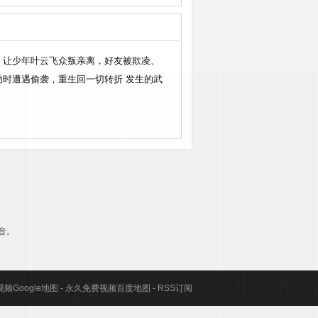
，让少年叶云飞众叛亲离，好友被欺凌、
时遭遇偷袭，重生回一切转折 发生的武
音。
频Google地图
-
永久免费视频百度地图
-
RSS订阅