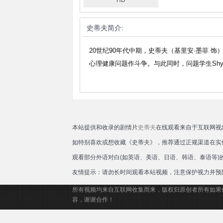
HD
史蒂夫
简介:
20世纪90年代中期，史蒂夫（基里安·墨菲
心理健康问题作斗争。与此同时，问题学生Sh
本站提供和收录的剧情片
史蒂夫
在线观看来自于互联网视
如特别喜欢或想收藏《史蒂夫》，推荐通过正规渠道在实
观看部分外语对白(如英语、美语、日语、韩语、泰语等
友情提示：请勿长时间观看本站视频，注意保护视力并预
所有视频均来自互联网收集而来，版权归原创者所有如果
容，谢谢合作！