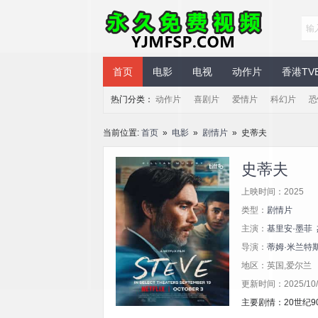
永久免费视频
首页
电影
电视
动作片
香港TV
热门分类：
动作片
喜剧片
爱情片
科幻片
恐
当前位置:
首页
»
电影
»
剧情片
» 史蒂夫
史蒂夫
上映时间：2025
类型：
剧情片
主演：
基里安·墨菲
导演：
蒂姆·米兰特
地区：英国,爱尔兰
更新时间：2025/10/4
主要剧情：20世纪9