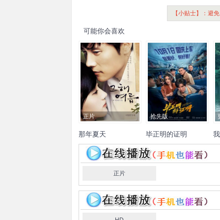
【小贴士】：避免
可能你会喜欢
正片
抢先版
那年夏天
毕正明的证明
我
李炳宪
秀爱
李世恩
王安宇
张天爱
聂远
王彦
施
霖
冯兵
邬家楷
孔令美
黄
小蕾
冯雷
石云鹏
于白水
正片
生港帅
楚布花羯
李晓川