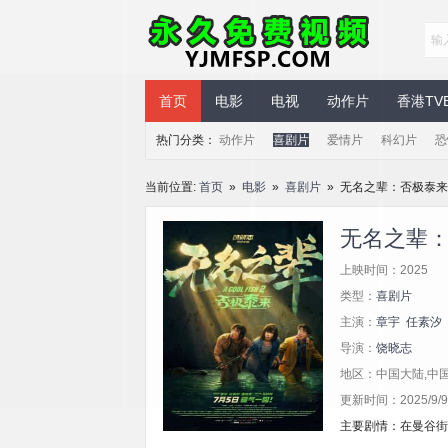
永久免费视频
首页
电影
电视
动作片
香港TV
热门分类：
动作片
喜剧片
爱情片
科幻片
恐
当前位置:
首页
»
电影
»
喜剧片
» 无名之辈：否极泰来
无名之辈
上映时间：2025
类型：
喜剧片
主演：
章宇
任素汐
导演：
饶晓志
地区：中国大陆,中
更新时间：2025/9/9 
主要剧情：在曼谷街头