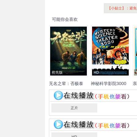
【小贴士】：避免
可能你会喜欢
抢先版
HD
无名之辈：否极泰
神秘科学影院3000
亲
来
章宇
任素汐
潘斌龙
马吟
玛
吟
国义骞
玛丽莎·安妮塔·
拉
范·德·伍德
麻明
谢波
狮子
斯
正片
侠
柏华力·莫高彼斯彻
阿
德
蕾亚·蓬富特拉库尔
纳塔
加
蒙·阿姆卡诺克
奈
莉