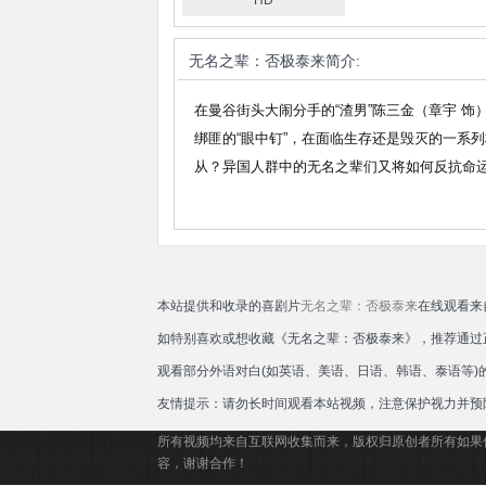
HD
Pa
·
无名之辈：否极泰来
简介:
米
在曼谷街头大闹分手的“渣男”陈三金（章宇 饰
绑匪的“眼中钉”，在面临生存还是毁灭的一系
从？异国人群中的无名之辈们又将如何反抗命
本站提供和收录的喜剧片
无名之辈：否极泰来
在线观看来
如特别喜欢或想收藏《无名之辈：否极泰来》，推荐通过
观看部分外语对白(如英语、美语、日语、韩语、泰语等
友情提示：请勿长时间观看本站视频，注意保护视力并预
所有视频均来自互联网收集而来，版权归原创者所有如果
容，谢谢合作！