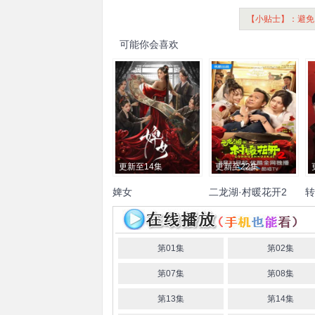
【小贴士】：避免
可能你会喜欢
更新至14集
更新至22集
婢女
二龙湖·村暖花开2
转
邓凯
赵夕汐
杨云绚
姚诺
张浩
刘萌萌
郑舒环
郭铁
童
于昕仡
城
黄晓娟
来喜
张洪杰
李
勤勤
林威
杜煜峰
第01集
第02集
第07集
第08集
第13集
第14集