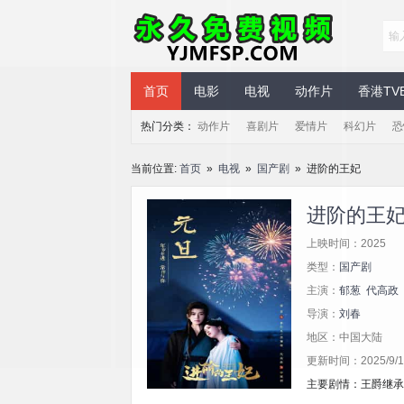
永久免费视频
首页
电影
电视
动作片
香港TV
热门分类：
动作片
喜剧片
爱情片
科幻片
恐
当前位置:
首页
»
电视
»
国产剧
» 进阶的王妃
进阶的王
上映时间：2025
类型：
国产剧
主演：
郁葱
代高政
导演：
刘春
地区：中国大陆
更新时间：2025/9/12
主要剧情：王爵继承