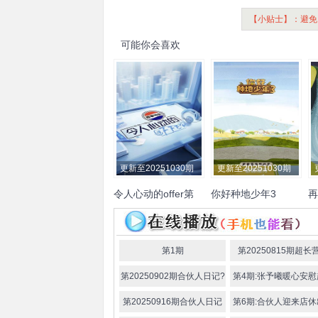
【小贴士】：避免
可能你会喜欢
更新至20251030期
更新至20251030期
令人心动的offer第
你好种地少年3
再
七季
陈铭
贺峻霖
王子奇
徐志
蒋敦豪
鹭卓
李耕耘
李昊
邓
胜
张泉灵
赵一博
卓沅
赵小童
何浩
何
楠
陈少熙
王一珩
磊
第1期
第20250815期超长
春
第20250902期合伙人日记?
第4期:张予曦暖心安
仪
第20250916期合伙人日记
第6期:合伙人迎来店