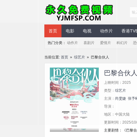
永久免费视频
首页
电影
电视
动作片
香港TV
热门分类：
动作片
喜剧片
爱情片
科幻片
恐
当前位置:
首页
»
综艺片
» 巴黎合伙人
巴黎合伙
上映时间：2025
类型：
综艺片
主演：
尚雯婕
张予
导演：
地区：中国大陆
更新时间：2025/10/3
主要剧情：《巴黎合