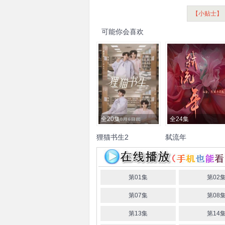
【小贴士】
可能你会喜欢
全20集
全24集
狸猫书生2
弑流年
王一舟
解鑫豪
徐丁
高圣
宋美娜
常斌
秦牛正威
皓羽
思恒
贺云庆
李希侃
娜
莎
阚宇
胡一鸣
袁普煦
第01集
第02
强
吴芃
董鹏
第07集
第08
第13集
第14