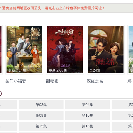
：避免当前网址更改而丢失，请点击右上方绿色字体免费看片网址！
更新至14集
更新至08集
全24集
柴门小福妻
甜秘密
深红之名
顺
陆
马秋元
潘毅鸿
金泳三
肖
申浩男
赵子络
杨紫艺
张赫
谭盐盐
潘启言
周昊
陈
菲
沅希
王尔多
王雅清
李汀
杉
武文佳
刘捷浠
畅
蔚
珝
刘安琪
集
第03集
第04集
第
集
第09集
第10集
第
集
第15集
第16集
第