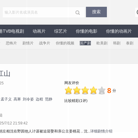
港TVB电视剧
动画片
综艺片
你懂的电影
你懂的动画片
片
恐怖片
剧情片
战争片
你懂的视频
国产剧
欧美剧
韩剧
泰剧
江山
网友评价
25
8
分
孟子义
高寒
刘令姿
边程
范静
比较精彩(1评)
陆
7/12 21:59:42
朝左相沈在野因他人计谋被迫迎娶和亲公主姜桃花，沈...
详细剧情介绍