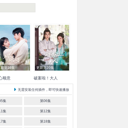
更新至16集
更新至20集
心顺意
破案啦！大人
叶生
刘艺淇
王一淼
林
周熙哲
李嫣婷
小桃
吴泽
无需安装任何插件，即可快速播放
任禹
易莉
昊
05集
第06集
11集
第12集
17集
第18集