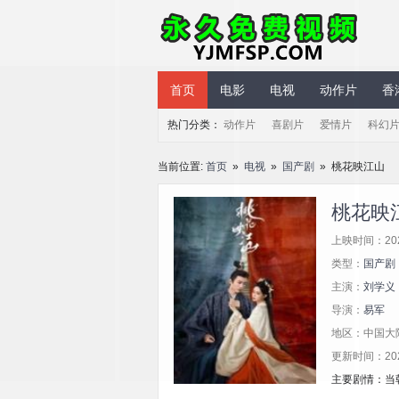
永久免费视频
首页
电影
电视
动作片
香
热门分类：
动作片
喜剧片
爱情片
科幻
当前位置:
首页
»
电视
»
国产剧
» 桃花映江山
桃花映
上映时间：20
类型：
国产剧
主演：
刘学义
导演：
易军
地区：中国大
更新时间：2025/
主要剧情：当