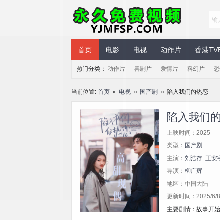
永久免费视频
首页
电影
电视
动作片
香港TV
热门分类：
动作片
喜剧片
爱情片
科幻片
恐
当前位置:
首页
»
电视
»
国产剧
» 陷入我们的热恋
陷入我们
上映时间：2025
类型：
国产剧
主演：
刘浩存
王安
导演：
柳广辉
地区：中国大陆
更新时间：2025/6/8 
主要剧情：故事开始