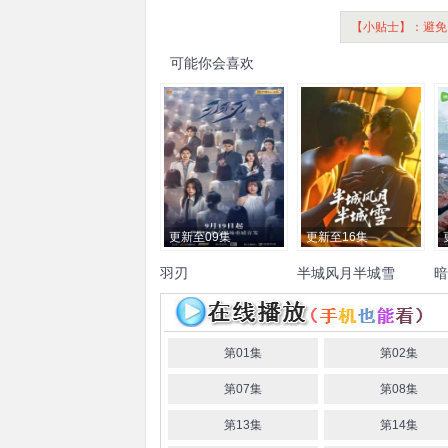
【小贴士】：避免
可能你会喜欢
更新至09集
更新至16集
羽刃
半城风月半城雪
暗
白醋
林子琳
梁晓龙
周震
王钧浩
韩乐瑶
李炎峰
查
朱
深
李峻贤
艾丽菲亚
文颖
祎琛
张策
昭
倩
黎梦鸽
黄淏楠
黄纪渊
第01集
第02集
姚锦程
第07集
第08集
第13集
第14集