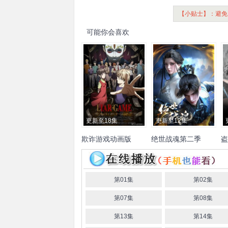
【小贴士】：避免
可能你会喜欢
更新至18集
更新至12集
欺诈游戏动画版
绝世战魂第二季
盗
仁见纱绫
大冢刚央
中谷一
曹云图
小连杀
幽舞越山
姜
博
飞田展男
上田燿司
玥辰
李轻扬
枣儿
夏浚凯
超
关帅
乔耀辉
刘中正
任景
蔚
第01集
第02集
行
张恩泽
林帽帽
柳真颜
潇
第07集
第08集
萧秋子
司小幽
黄玮
崔郅
昊
齐璇
乔木心
张远韬
第13集
第14集