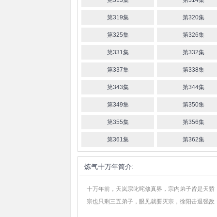
第313集
第314集
第319集
第320集
第325集
第326集
第331集
第332集
第337集
第338集
第343集
第344集
第349集
第350集
第355集
第356集
第361集
第362集
炼气十万年
简介:
十万年前，天岚宗叱咤修真界，宗内弟子皆是天骄
宗也只剩三五弟子，眼见就要灭宗，徐阳击退强敌