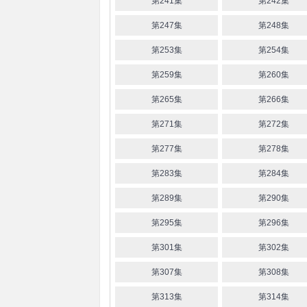
第241集
第242集
第247集
第248集
第253集
第254集
第259集
第260集
第265集
第266集
第271集
第272集
第277集
第278集
第283集
第284集
第289集
第290集
第295集
第296集
第301集
第302集
第307集
第308集
第313集
第314集