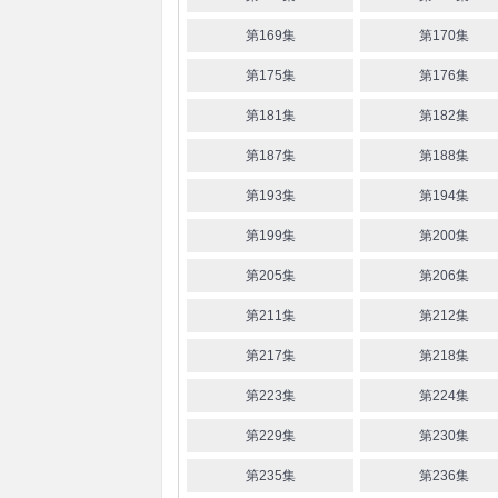
第169集
第170集
第175集
第176集
第181集
第182集
第187集
第188集
第193集
第194集
第199集
第200集
第205集
第206集
第211集
第212集
第217集
第218集
第223集
第224集
第229集
第230集
第235集
第236集