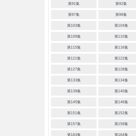
第91集
第92集
第97集
第98集
第103集
第104集
第109集
第110集
第115集
第116集
第121集
第122集
第127集
第128集
第133集
第134集
第139集
第140集
第145集
第146集
第151集
第152集
第157集
第158集
第163集
第164集