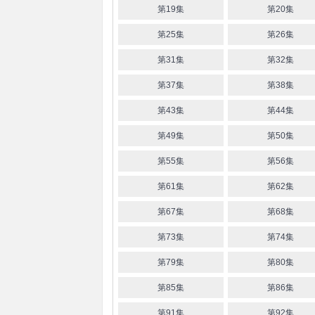
第19集
第20集
第25集
第26集
第31集
第32集
第37集
第38集
第43集
第44集
第49集
第50集
第55集
第56集
第61集
第62集
第67集
第68集
第73集
第74集
第79集
第80集
第85集
第86集
第91集
第92集