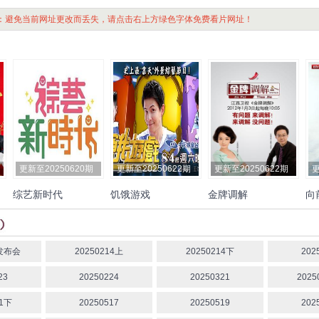
：避免当前网址更改而丢失，请点击右上方绿色字体免费看片网址！
更新至20250620期
更新至20250622期
更新至20250622期
更
综艺新时代
饥饿游戏
金牌调解
向
江
谢炘昊
陈秉立
黄瑜娴
宝
孙协志
王仁甫
许孟哲
章亭
马
咖咖
苏晏霈
曾栎骋
朱木
炎
杨金桂
郭李建夫
吴东
4发布会
20250214上
20250214下
202
谚
张立东
杨昇达
徐玮吟
23
20250224
20250321
2025
卓毓彤
浩角翔起
苏晏霈
11下
20250517
20250519
202