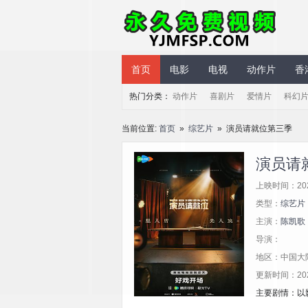
永久免费视频
首页
电影
电视
动作片
香
热门分类：
动作片
喜剧片
爱情片
科幻
当前位置:
首页
»
综艺片
» 演员请就位第三季
演员请
上映时间：20
类型：
综艺片
主演：
陈凯歌
导演：
地区：中国大
更新时间：2025/
主要剧情：以