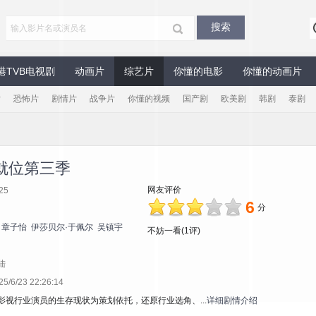
港TVB电视剧
动画片
综艺片
你懂的电影
你懂的动画片
片
恐怖片
剧情片
战争片
你懂的视频
国产剧
欧美剧
韩剧
泰剧
就位第三季
网友评价
25
6
分
章子怡
伊莎贝尔·于佩尔
吴镇宇
不妨一看(1评)
陆
6/23 22:26:14
影视行业演员的生存现状为策划依托，还原行业选角、...
详细剧情介绍