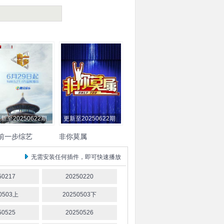
新至20250622期
更新至20250622期
前一步综艺
非你莫属
丁
张绍刚
黄健翔
涂磊
徐睿
无需安装任何插件，即可快速播放
50217
20250220
0503上
20250503下
50525
20250526