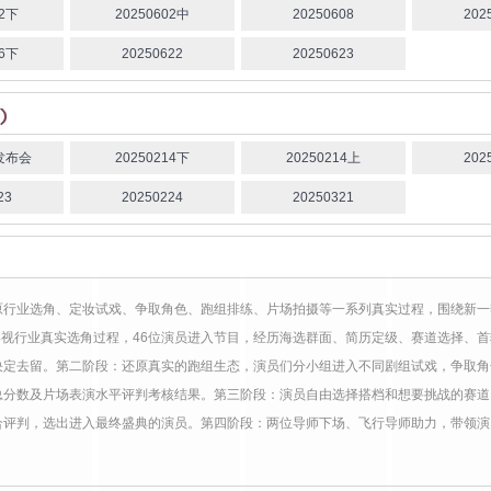
02下
20250602中
20250608
202
16下
20250622
20250623
4发布会
20250214下
20250214上
202
23
20250224
20250321
原行业选角、定妆试戏、争取角色、跑组排练、片场拍摄等一系列真实过程，围绕新一
视行业真实选角过程，46位演员进入节目，经历海选群面、简历定级、赛道选择、首
决定去留。第二阶段：还原真实的跑组生态，演员们分小组进入不同剧组试戏，争取
分数及片场表演水平评判考核结果。第三阶段：演员自由选择搭档和想要挑战的赛道
评判，选出进入最终盛典的演员。第四阶段：两位导师下场、飞行导师助力，带领演员