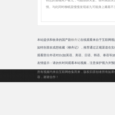
得志的落魄商户崔九，与她假扮夫妻。谁料虽因失
情。与此同时柳眠棠慢慢发现崔九可能身上藏着不
本站提供和收录的国产剧
柳舟记
在线观看来自于互联网视
如特别喜欢或想收藏《柳舟记》，推荐通过正规渠道在实
观看部分外语对白(如英语、美语、日语、韩语、泰语等
友情提示：请勿长时间观看本站视频，注意保护视力并预
所有视频均来自互联网收集而来，版权归原创者所有如果
容，谢谢合作！