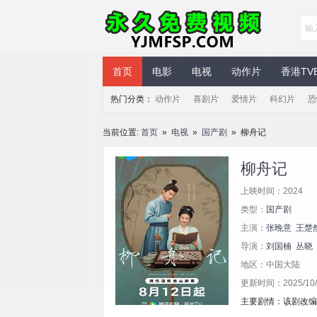
永久免费视频
首页
电影
电视
动作片
香港TV
热门分类：
动作片
喜剧片
爱情片
科幻片
恐
当前位置:
首页
»
电视
»
国产剧
» 柳舟记
柳舟记
上映时间：2024
类型：
国产剧
主演：
张晚意
王楚
导演：
刘国楠
丛晓
地区：中国大陆
更新时间：2025/10/1
主要剧情：该剧改编