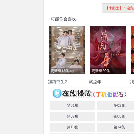
【小贴士】：避免
可能你会喜欢
更新至18集
更新至20集
狸猫书生2
弑流年
我
王一舟
解鑫豪
徐丁
高圣
宋美娜
常斌
秦牛正威
陆
皓羽
思恒
贺云庆
李希侃
娜菲
莎
阚宇
胡一鸣
袁普煦
蔚
第01集
第02集
强
吴芃
董鹏
第07集
第08集
第13集
第14集