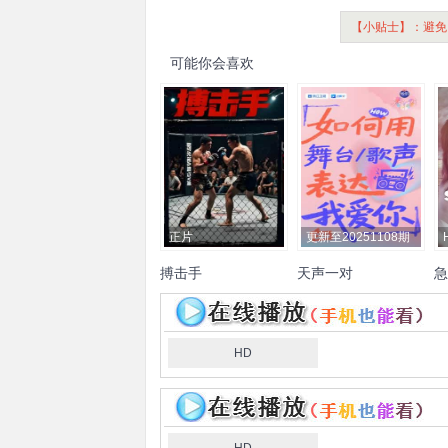
【小贴士】：避免
可能你会喜欢
正片
更新至20251108期
搏击手
天声一对
急
陆毅
鲍蕾
陈乔恩
曾伟昌
凯
艾热
孜巴
黄子韬
徐艺洋
斯
杜淳
王灿兮
姜潮
麦迪娜
娜
HD
夫
德
奥
莱