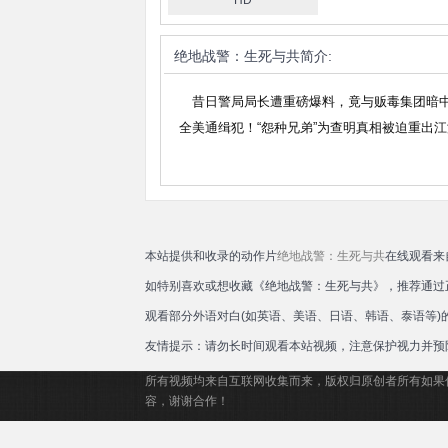
HD
滕
绝地战警：生死与共
简介:
昔日警局局长遭重磅爆料，竟与贩毒集团暗中勾
全美通缉犯！“怨种兄弟”为查明真相被迫重出
本站提供和收录的动作片
绝地战警：生死与共
在线观看来
如特别喜欢或想收藏《绝地战警：生死与共》，推荐通过
观看部分外语对白(如英语、美语、日语、韩语、泰语等
友情提示：请勿长时间观看本站视频，注意保护视力并预
所有视频均来自互联网收集而来，版权归原创者所有如果
容，谢谢合作！