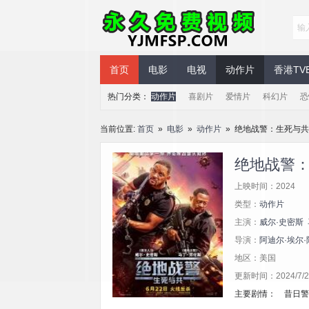
永久免费视频
首页
电影
电视
动作片
香港TV
热门分类：
动作片
喜剧片
爱情片
科幻片
恐
当前位置:
首页
»
电影
»
动作片
» 绝地战警：生死与共
绝地战警
上映时间：2024
类型：
动作片
主演：
威尔·史密斯
导演：
阿迪尔·埃尔·
地区：美国
更新时间：2024/7/23
主要剧情： 昔日警