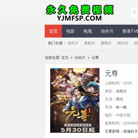
永久免费视频
首页
电影
电视
动作片
香港TV
热门分类：
动作片
喜剧片
爱情片
科幻片
恐
当前位置:
首页
»
动画片
» 元尊
元尊
上映时间：2024
类型：
动画片
主演：
周元
导演：
林一帆
地区：中国大陆
更新时间：2024/8/29
主要剧情：改编自天