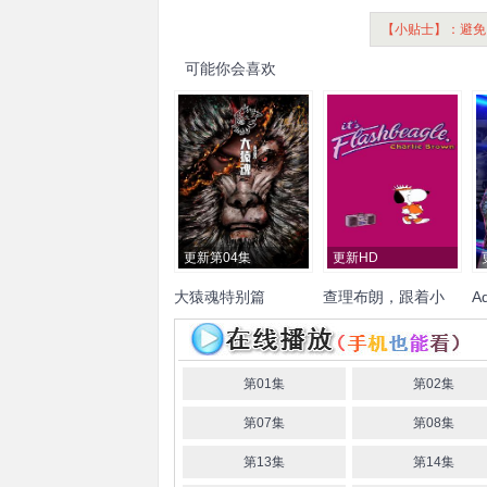
【小贴士】：避免
可能你会喜欢
更新第04集
更新HD
大猿魂特别篇
查理布朗，跟着小
A
猎犬一起来热舞
现
斯泰西·弗格森
Gary
羽
吧！
Goren
Gini
Holtzman
Keri
Houlihan
布雷特·约
第01集
第02集
翰逊
第07集
第08集
第13集
第14集