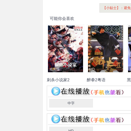
【小贴士】：避免
可能你会喜欢
抢先版
HD
刺杀小说家2
醉拳2粤语
黑
邓超
董子健
雷佳音
王圣
成龙
梅艳芳
狄龙
黄日华
田
迪
丁程鑫
王彦霖
邓飞
张
刘家良
卢惠光
钱嘉乐
翁
薛
震
辛芷蕾
郭京飞
常远
虹
鲍方
曹颖
刘德华
中字