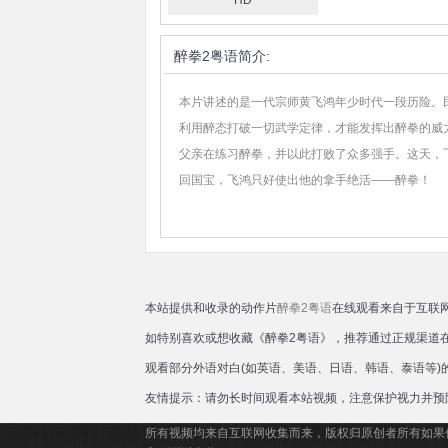
HD
醉拳2粤语
简介:
本片讲述的是一代宗师黄飞鸿年少时代一段历险。
利用醉态打破一切武学定律，才能发挥出醉拳的威
父亲在练习醉拳，并以此打败了众多强手。这天，
回国宝，飞鸿只好使出他的拿手绝活——醉拳！
本站提供和收录的动作片
醉拳2粤语
在线观看来自于互联
如特别喜欢或想收藏《醉拳2粤语》，推荐通过正规渠道
观看部分外语对白(如英语、美语、日语、韩语、泰语等
友情提示：请勿长时间观看本站视频，注意保护视力并预
所有视频均来自互联网收集而来，版权归原创者所有如果