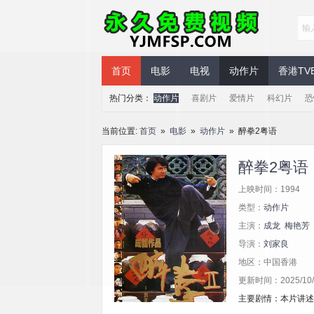
永久免费视频
首页
电影
电视
动作片
香港TV
热门分类：
动作片
喜剧片
爱情片
科幻片
恐
当前位置:
首页
»
电影
»
动作片
» 醉拳2粤语
醉拳2粤语
上映时间：1994
类型：
动作片
主演：
成龙
梅艳芳
导演：
刘家良
地区：中国香港
更新时间：2025/10/3
主要剧情：本片讲述