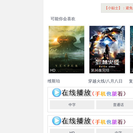
【小贴士】：避免
可能你会喜欢
HD
第36集完结
维斯珀
穿越火线/八月八日
复
版
拉菲拉·查普曼
埃迪·马森
斯维塔兰娜·伊万诺娃
弗
小
罗西·麦克尤恩
理查德·布
拉季米尔·弗多维琴科夫
文
雷克
Melanie
Gaydos
斯
中字
普通话
Edmund
Dehn
纳
克
特
莫