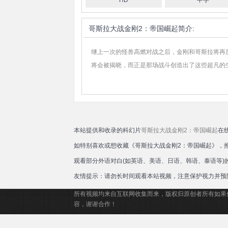
HD
中字
罗
洛
哥斯拉大战金刚2：帝国崛起
简介:
继上一次的怪兽高燃对战之后，金刚和哥斯拉将再
将会被揭晓，而正是那场战斗创造出了这些超凡的
本站提供和收录的科幻片
哥斯拉大战金刚2：帝国崛起
在
如特别喜欢或想收藏《哥斯拉大战金刚2：帝国崛起》，
观看部分外语对白(如英语、美语、日语、韩语、泰语等
友情提示：请勿长时间观看本站视频，注意保护视力并预
所有视频均来自互联网收集而来，版权归原创者所有如果
容，谢谢合作！