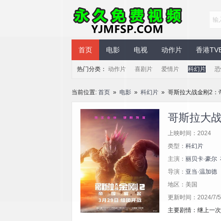
永久免费视频
首页
电影
电视
动作片
香港TV
热门分类：
动作片
喜剧片
爱情片
科幻片
恐
当前位置:
首页
»
电影
»
科幻片
» 哥斯拉大战金刚2：
哥斯拉大战
上映时间：2024
类型：
科幻片
主演：
丽贝卡·豪尔
导演：
亚当·温加德
地区：美国
更新时间：2024/7/5 
主要剧情：继上一次