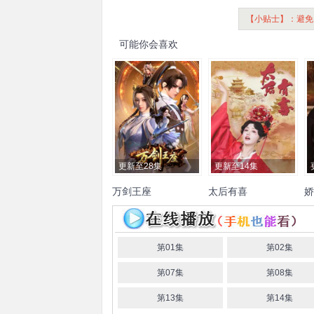
【小贴士】：避免
可能你会喜欢
更新至28集
更新至14集
万剑王座
太后有喜
娇
张悦楠
王轩
郭
倩
林
第01集
第02集
第07集
第08集
第13集
第14集