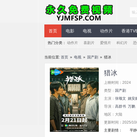
永久免费视频
首页
电影
电视
动作片
香港TV
热门分类：
动作片
喜剧片
爱情片
科幻片
恐
当前位置:
首页
»
电视
»
国产剧
» 猎冰
猎冰
上映时间：2024
类型：
国产剧
主演：
张颂文
姚安
导演：
高群书
万鹏
地区：大陆
更新时间：2025/10/2
主要剧情： 平静的