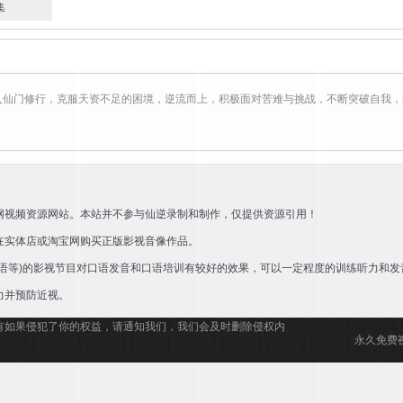
集
入仙门修行，克服天资不足的困境，逆流而上，积极面对苦难与挑战，不断突破自我，
网视频资源网站。本站并不参与仙逆录制和制作，仅提供资源引用！
在实体店或淘宝网购买正版影视音像作品。
语等)的影视节目对口语发音和口语培训有较好的效果，可以一定程度的训练听力和发
力并预防近视。
有如果侵犯了你的权益，请通知我们，我们会及时删除侵权内
永久免费视