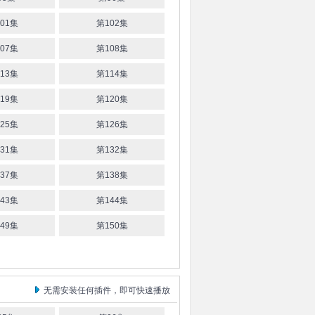
01集
第102集
07集
第108集
13集
第114集
19集
第120集
25集
第126集
31集
第132集
37集
第138集
43集
第144集
49集
第150集
无需安装任何插件，即可快速播放