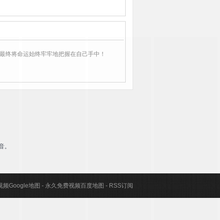
最终将命运始终牢牢地把握在自己手中！
音。
频Google地图
-
永久免费视频百度地图
-
RSS订阅