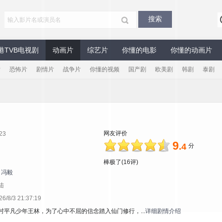
港TVB电视剧
动画片
综艺片
你懂的电影
你懂的动画片
片
恐怖片
剧情片
战争片
你懂的视频
国产剧
欧美剧
韩剧
泰剧
网友评价
23
9
.4
分
棒极了(16评)
冯毅
陆
8/3 21:37:19
村平凡少年王林，为了心中不屈的信念踏入仙门修行，...
详细剧情介绍