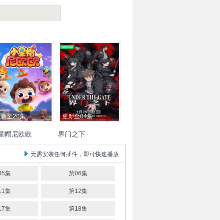
更新至20集
更新至04集
星帽尼欧欧
界门之下
无需安装任何插件，即可快速播放
05集
第06集
11集
第12集
17集
第18集