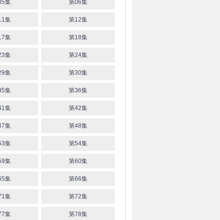
05集
第06集
11集
第12集
17集
第18集
23集
第24集
29集
第30集
35集
第36集
41集
第42集
47集
第48集
53集
第54集
59集
第60集
65集
第66集
71集
第72集
77集
第78集