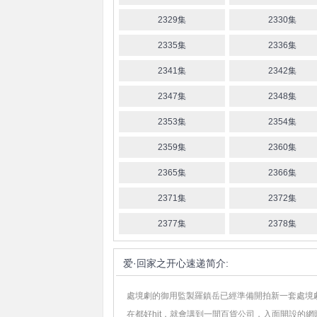
2329集
2330集
2335集
2336集
2341集
2342集
2347集
2348集
2353集
2354集
2359集
2360集
2365集
2366集
2371集
2372集
2377集
2378集
爱·回家之开心速递
简介:
處境劇的御用監製羅鎮岳已經準備開拍新一套處境
在都好hit，就會講到一間百貨公司，入面開設的