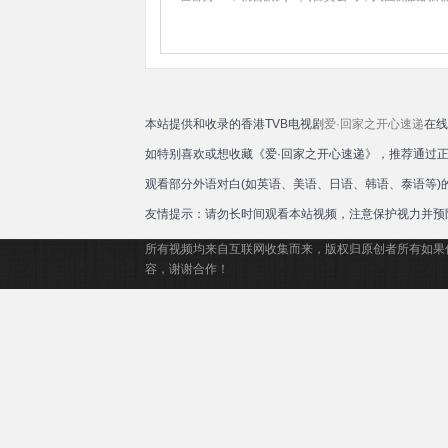
本站提供和收录的香港TVB电视剧
爱·回家之开心速递
在线
如特别喜欢或想收藏《爱·回家之开心速递》，推荐通过
观看部分外语对白(如英语、美语、日语、韩语、泰语等
友情提示：请勿长时间观看本站视频，注意保护视力并预
所有视频均来自互联网收集而来，版权归原创者所有如果
容，谢谢合作！