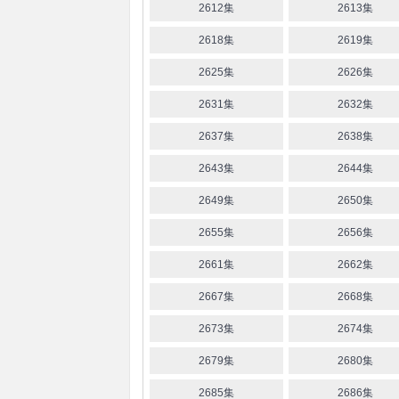
2612集
2613集
2618集
2619集
2625集
2626集
2631集
2632集
2637集
2638集
2643集
2644集
2649集
2650集
2655集
2656集
2661集
2662集
2667集
2668集
2673集
2674集
2679集
2680集
2685集
2686集