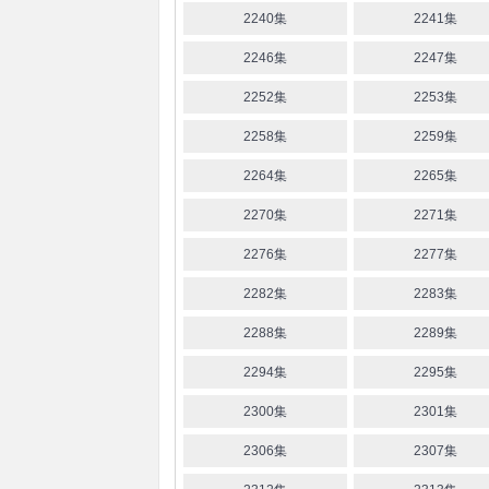
2240集
2241集
2246集
2247集
2252集
2253集
2258集
2259集
2264集
2265集
2270集
2271集
2276集
2277集
2282集
2283集
2288集
2289集
2294集
2295集
2300集
2301集
2306集
2307集