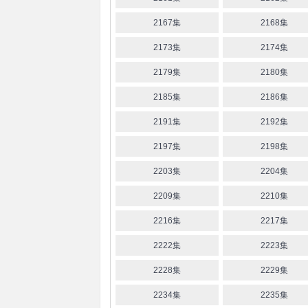
2167集
2168集
2173集
2174集
2179集
2180集
2185集
2186集
2191集
2192集
2197集
2198集
2203集
2204集
2209集
2210集
2216集
2217集
2222集
2223集
2228集
2229集
2234集
2235集