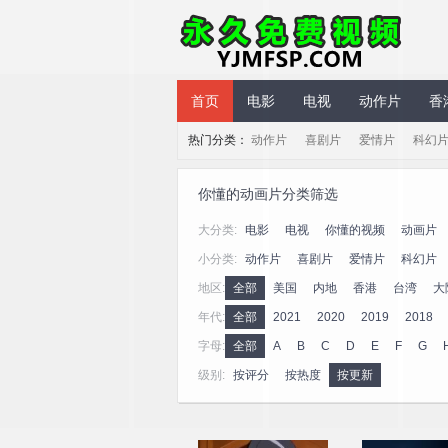
永久免费视频
首页
电影
电视
动作片
香
热门分类：
动作片
喜剧片
爱情片
科幻
你懂的动画片分类筛选
大分类:
电影
电视
你懂的视频
动画片
小分类:
动作片
喜剧片
爱情片
科幻片
地区:
全部
美国
内地
香港
台湾
大
年代:
全部
2021
2020
2019
2018
字母:
全部
A
B
C
D
E
F
G
级别:
按评分
按热度
按更新