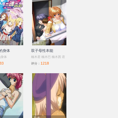
全集
的身体
双子母性本能
的身体
楠木君 楠木巴 楠木茜 君
83
1218
岛夕子
评分：