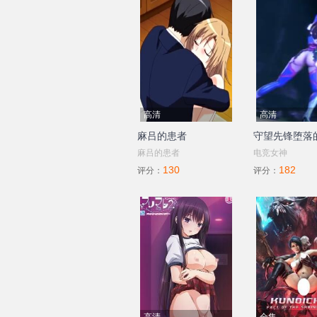
高清
高清
麻吕的患者
守望先锋堕落的
麻吕的患者
电竞女神
130
182
评分：
评分：