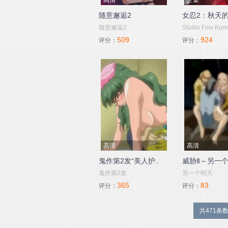
高清
全集
随意邂逅2
女忍2：秋天
随意邂逅2
Studio Fow Kuno
509
924
评分：
评分：
高清
高清
鬼作第2发“美人护..
威胁Ⅱ～另一
鬼作第2发
另一个明天
365
83
评分：
评分：
共471条数