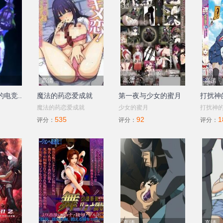
高清
高清
高清
电竞..
魔法的药恋爱成就
第一夜与少女的蜜月
打扰神
魔法的药恋爱成就
少女的蜜月
打扰神
535
92
1
评分：
评分：
评分：