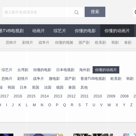
港TVB电视剧
动画片
综艺片
你懂的电影
你懂的动画片
片
恐怖片
剧情片
战争片
你懂的视频
国产剧
欧美剧
韩剧
泰剧
综艺片
台湾剧
你懂的电影
日本电视剧
海外剧
你懂的动画片
恐怖片
剧情片
战争片
微电影
国产剧
香港TVB电视剧
欧美剧
韩剧
陆
韩国
日本
英国
法国
德国
泰国
其他
2017
2016
2015
2014
2013
2012
2011
2010
2009
2008
2
H
I
J
K
L
M
N
O
P
Q
R
S
T
U
V
W
X
Y
Z