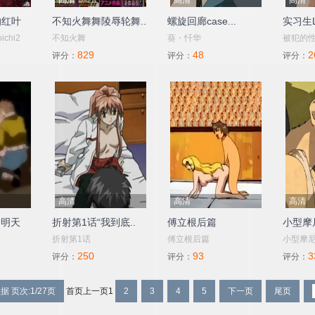
高清
高清
高清
的红叶
不知火舞舞陵辱轮舞..
螺旋回廊case...
实习生Le
ichi2
不知火舞
葵・忏华
被犯的
829
48
2
评分：
评分：
评分：
高清
高清
高清
个明天
折射第1话“我到底..
傅立根后篇
小型摩
折射第1话
傅立根后篇
小型摩
250
93
3
评分：
评分：
评分：
据 页次:1/27页
首页
上一页
1
2
3
4
5
下一页
尾页