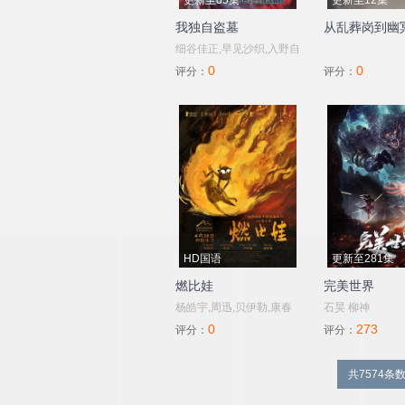
更新至05集
更新至12集
我独自盗墓
从乱葬岗到幽
细谷佳正,早见沙织,入野自
0
0
由,诹访部顺一
评分：
评分：
HD国语
更新至281集
燃比娃
完美世界
杨皓宇,周迅,贝伊勒,康春
石昊 柳神
0
273
雷
评分：
评分：
共7574条数