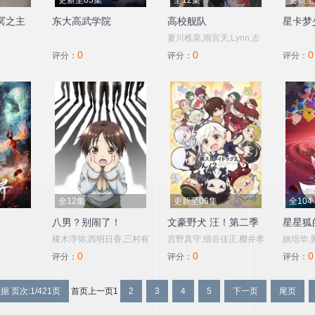
更新至05集
全12集
更新至
冥之主
东大高武学院
高校舰队
星卡梦
夏川椎菜,雨宫天,Lynn,古
0
0
0
木望,种崎敦美,泽田美晴,
评分：
评分：
评分：
菊地瞳,田中美海,丸山有
香,田边留依,中村樱,久保
由利香,五月ちさと,大地
叶,宫岛惠美,山下七海,藤
田茜,小林优,黑濑裕子,大
津爱理,麻仓桃,伊藤加奈
惠,阿澄佳奈,高森奈津美,
相川奈都姬,清水彩香,福沙
全12集
更新至06集
全104
奈恵,小泽亚李,金子彩花
八男？别闹了！
文豪野犬 汪！第二季
星星狐
榎木淳弥,西明日香,三村有
宫野真守,细谷佳正,樱井孝
姚培华,
0
0
0
己,小松未可子,市道真央,
宏,诸星堇,石田彰,子安武
评分：
评分：
评分：
下野纮,高冢智人,杉田智
人,森川智之,福山润,梶裕
和,野上尤加奈,浪川大辅,
贵,花泽香菜,大塚明夫,小
据 页次:1/421页
首页
上一页
1
2
3
4
5
下一页
尾页
屋良有作,山根雅史
野贤章,植田佳奈,小市真