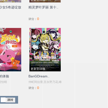
11集
更新至10集
少女5奇迹绽放
精灵梦叶罗丽 第十..
0
评分：
更新至08集
的体验
BanGDream..
黄怡晴
仲町阿拉蕾,宫永野乃花,峰
0
月律,藤都子,千石由乃
评分：