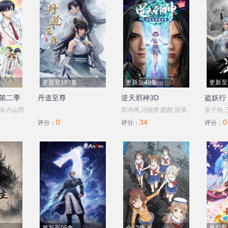
更新至187集
更新至49集
更新至
 第二季
丹道至尊
逆天邪神3D
盗妖行
润,内山昂
郭鸿博,冯骏骅,醋醋,筱筝,
姜子翰,
0
34
0
,驹田航,
富贵,沈达威,不一,谢添天
超,阿沁
评分：
评分：
评分：
子,西山宏
蔚,阮伊
菊之介,
潇文