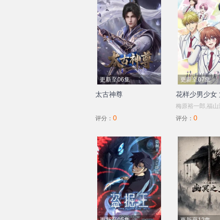
更新至06集
更新至07集
太古神尊
花样少男少女
梅原裕一郎,福山
0
0
辉,八代拓,日野聪
评分：
评分：
川岛零士,夏吉优
太朗,山根绮,户谷
古屋亚南