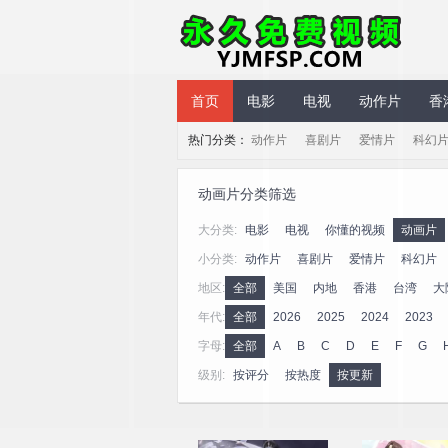
永久免费视频
首页
电影
电视
动作片
香
热门分类：
动作片
喜剧片
爱情片
科幻
动画片分类筛选
大分类:
电影
电视
你懂的视频
动画片
小分类:
动作片
喜剧片
爱情片
科幻片
地区:
全部
美国
内地
香港
台湾
大
年代:
全部
2026
2025
2024
2023
字母:
全部
A
B
C
D
E
F
G
级别:
按评分
按热度
按更新