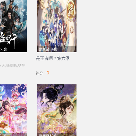
51集
更新至04集
是王者啊？第六季
三天,杨瑨晗,毕莹
0
,冯泽锐,唐策,闫子
评分：
菲,刘李桥,家明,康