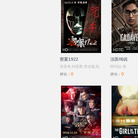
HD
HDTC
密案1922
法医缉凶
张亚奇,钟星辉,李佳璇,阮
阿玛拉·保
0
0
晓伟,张强,张天乐,吴小凡
罗,Riythvika,Pa
评分：
评分：
哈里什·乌达
曼,Athulya,Thrig