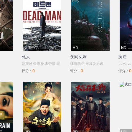
人工中字
HD
HD
死人
夜间女妖
痴迷
赵震雄,金喜爱,李秀卿,崔
娜塔莉亚·日耳曼尼诺
Lukerya
0
0
0
nneerselvam,Munishkanth,
秀英,崔载雄,朴浩山,金元
娃,Eva,Mores,Juliana,Olhová,
奥列格·
评分：
评分：
评分：
海,李时勋,全茂松
伊娃·比托
夫,Tatya
un
瓦,Jana,Olhová,Marek,Geisberg,
诺埃尔·楚佐,苏珊娜·科内
希纳,彼得·恩德雷吉
卡,Matus,Rysan