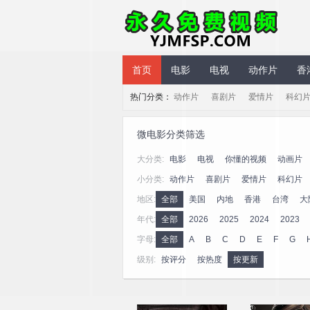
永久免费视频
首页
电影
电视
动作片
香
热门分类：
动作片
喜剧片
爱情片
科幻
微电影分类筛选
大分类:
电影
电视
你懂的视频
动画片
小分类:
动作片
喜剧片
爱情片
科幻片
地区:
全部
美国
内地
香港
台湾
大
年代:
全部
2026
2025
2024
2023
字母:
全部
A
B
C
D
E
F
G
级别:
按评分
按热度
按更新