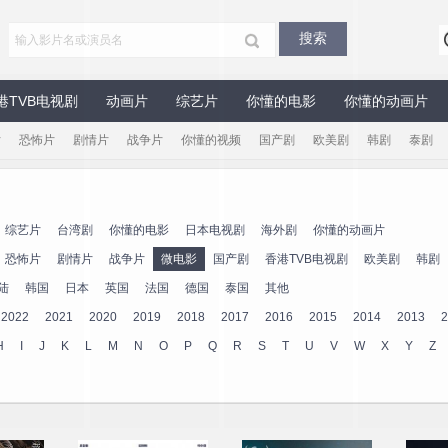
港TVB电视剧
动画片
综艺片
你懂的电影
你懂的动画片
片
恐怖片
剧情片
战争片
你懂的视频
国产剧
欧美剧
韩剧
泰剧
综艺片
台湾剧
你懂的电影
日本电视剧
海外剧
你懂的动画片
恐怖片
剧情片
战争片
微电影
国产剧
香港TVB电视剧
欧美剧
韩剧
陆
韩国
日本
英国
法国
德国
泰国
其他
2022
2021
2020
2019
2018
2017
2016
2015
2014
2013
2
H
I
J
K
L
M
N
O
P
Q
R
S
T
U
V
W
X
Y
Z