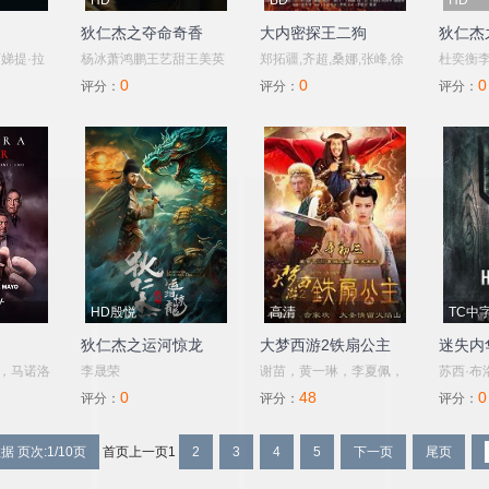
HD
BD
HD
狄仁杰之夺命奇香
大内密探王二狗
狄仁杰
阿娣提·拉
杨冰萧鸿鹏王艺甜王美英
郑拓疆,齐超,桑娜,张峰,徐
杜奕衡
0
0
0
莱蒂·曹帕
冰
评分：
评分：
评分：
杜里,希滕·
iwary,泰
拉斯·哈里
ersephone,Hulewicz,Jamie,Lee-
s,Heaney,Rene,Costa,Sara,Latif,Richie,Lawrie,
HD殷悦
高清
TC中
狄仁杰之运河惊龙
大梦西游2铁扇公主
迷失内
杜，马诺洛
李晟荣
谢苗，黄一琳，李夏佩，
苏西·布
0
48
0
安娜·帕
九孔
克,Solve
评分：
评分：
评分：
据 页次:1/10页
首页
上一页
1
2
3
4
5
下一页
尾页