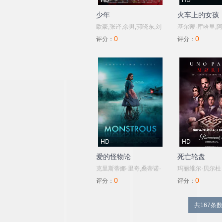
HD
HD
少年
火车上的女孩
欧豪,张译,余男,郭晓东,刘
基尔蒂·库哈里,
0
0
天佐,郭姝彤,周一围,王奕
奥·希达里,帕丽
评分：
评分：
权,陈梓童,刘陆,辛芷蕾,曹
拉,托达·罗伊·乔
可凡
珀泰尔,Avinash,T
·赫尔利,李·尼古
斯,Nina,Kumar,P
Hill,Sammy,Jona
科斯米娜·玛丽亚
HD
HD
爱的怪物论
死亡轮盘
克里斯蒂娜·里奇,桑蒂诺·
玛丽维尔·贝尔
0
0
巴纳德,Don,Baldaramos,
·卡多纳，阿德里
评分：
评分：
考林·加普,卢·坦普尔,卡罗·
兹
安妮·瓦特斯,Peter,Hodge,
共167条数
尼克·瓦莱隆