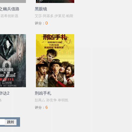
HD
之幽兵借路
黑眼镜
李若希祝昕愿
艾莎·阿基多,伊莱尼·帕斯
0
托雷
评分：
利,Andrea,Gherpelli,Mario,Pirrello,Maria,Rosaria,Russo,Gen
葆拉·桑
博,Ivan,Alovisio,Giuseppe,Cometa
字
高清
华达2
刑凶手札
洛
彭禺厶 孙竞争 单明凯
6
ig,Helene
评分：