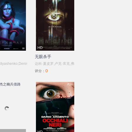
HD
无眼杀手
,Ilyashenko,Denis,Gilmanov,Evgeniy,Kharitonov,Georgiy,Kudrenko,Anastasiya,Ku
达科·夏皮罗,卢克·库克,弗
0
瓦西里科
拉达·韦列夫科,丽贝卡·伯
评分：
na,Yakovenko
格,艾希礼·爱丽丝·罗杰斯,
伊万杰琳·诺哈特,本尼迪
克特·塞巴斯蒂安,莎拉·玛
丽（七世）,帕特里克·泽
勒,斯宾塞·特林维
思,Nestor,Tapia,Katharina,Baron,Jullian,Champenois,Rhys,R