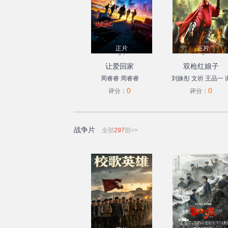
Martino
Claudio
Guerrini
Claudio
D'Aloia
正片
正片
54
0
让爱回家
双枪红娘子
周睿睿
周睿睿
刘姝彤
文祈
王品一
0
0
宁
王岗岗
陈之辉
李
评分：
评分：
民
魏兆雄
王程
邱晨
战争片
全部
297
部>>