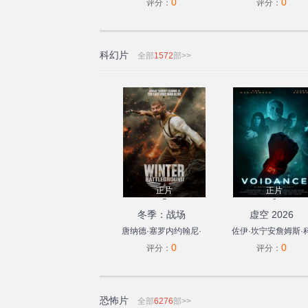
0
0
科纳
艾西瓦娅·拉杰什
来
李泽锋
丁楠
许童
评分：
评分：
Catherine
Tresa
伊扎
漆昱辰
贝尔·蕾特
科幻片
全部
1572
部>>
正片
正片
5
3
冬季：战场
虚空 2026
唐纳德·塞罗内约翰尼·
佐伊·坎宁安詹姆斯·
0
0
梅斯纳凯莉·吉尔伯特
斯莫埃洛伊斯·洛弗尔
评分：
评分：
安德森
恐怖片
全部
6276
部>>