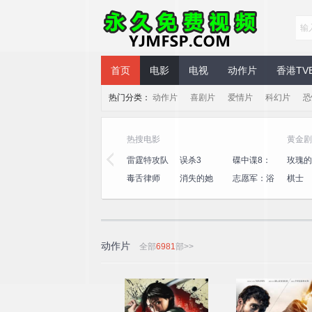
永久免费视频
首页
电影
电视
动作片
香港TV
热门分类：
动作片
喜剧片
爱情片
科幻片
恐
热搜电影
黄金剧
航海
武神主宰
吞噬星空
雷霆特攻队
误杀3
碟中谍8：
玫瑰的
最终清算
完美世界
一念永恒
毒舌律师
消失的她
志愿军：浴
棋士
血和平
动作片
全部
6981
部>>