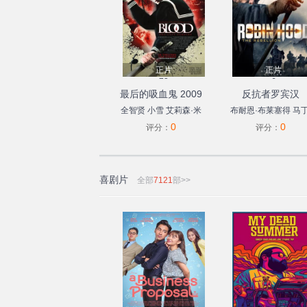
正片
正片
73
6
最后的吸血鬼 2009
反抗者罗宾汉
全智贤
小雪
艾莉森·米
布耐恩·布莱塞得
马丁
0
0
勒
玛歇娜·卢莎
约翰·
福特
克里斯蒂安·奈
评分：
评分：
约瑟夫·菲尔德
仓田保
昭
喜剧片
全部
7121
部>>