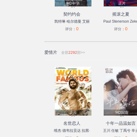
HD中字
正片
56
59
契约约会
摇滚之夏
凯特琳·哈尔德曼
艾丽
Paul
Stenerson
Zek
0
0
尔·塔图姆
F
Carlton
III
Ashlee
评分：
评分：
Abidzar·Al·Ghifari
Buchanan
爱情片
全部
2292
部>>
正片
HD国语
26
73
名世恋人
十年一品温如言
维杰·德韦拉贡达
拉茜·
王川
任敏
丁禹兮
辛