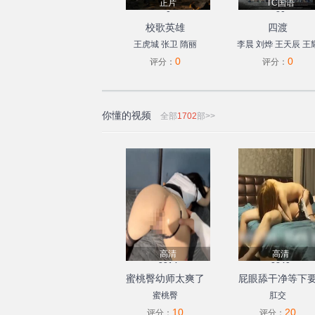
正片
TC国语
0
80
校歌英雄
四渡
王虎城
张卫
隋丽
李晨
刘烨
王天辰
王
0
0
庆
许魏洲
王志飞
王
评分：
评分：
于适
你懂的视频
全部
1702
部>>
高清
高清
3314
2849
蜜桃臀幼师太爽了
屁眼舔干净等下
肛交
蜜桃臀
肛交
10
20
评分：
评分：