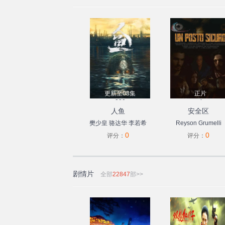
更新至08集
正片
289
4
人鱼
安全区
樊少皇
骆达华
李若希
Reyson
Grumelli
0
0
再米热·艾海提
Francesca
Luce
评分：
评分：
Cardinale
Alice
Fiorentini
尼科·托福
Nicole
Giacomasso
剧情片
全部
22847
部>>
Cristina
Moglia
Massimo
Fascetti
Mirco
Di
Centa
Sofi
Bruscoli
Gabriele