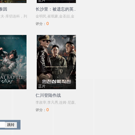
正片
泰因
长沙里：被遗忘的英..
夫·库切连科，列
金明民,崔珉豪,金圣喆,金
0
贝伦斯坦，安东·
仁权,郭时旸,梅根·福克斯,
评分：
，帕维尔·阿尔多
乔治·艾德斯,李浩贞
娅·奥斯塔波维奇
正片
仁川登陆作战
李政宰,李凡秀,连姆·尼森,
0
郑俊镐,金秉玉,秋山成勋,
评分：
陈世妍,强·格瑞斯,金宣儿,
朴成雄,朴哲民,金英爱