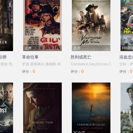
正片
正片
HD国
影师
革命往事
胜利或死亡
浴血忠魂
查德·范·
罗德·斯泰格尔,詹姆斯·柯
Constance,Gay,Dorcas,Coppin,Anne,Se
艾科，
0
0
0
德斯,阿
本,罗慕洛·瓦利,玛丽娅·蒙
达米安·朱耶罗
葛佳佳
评分：
评分：
评分：
爱德华·布
蒂,里克·巴塔利亚,佛朗哥
宜，红
,弗兰克·
格拉齐奥西
骁源，
,玛卡蕾
张庆亮
斯·乌伊洛
什