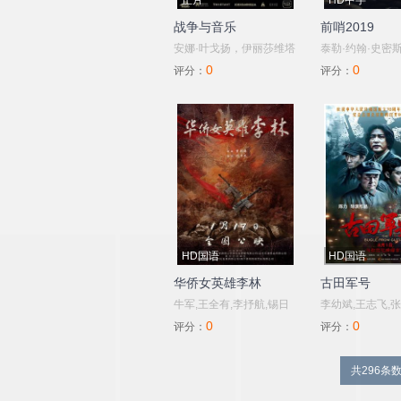
正片
HD中字
战争与音乐
前哨2019
安娜·叶戈扬，伊丽莎维塔
泰勒·约翰·史密斯
0
0
·莫里亚克，维亚切斯拉夫
布鲁姆,雅各布·西
评分：
评分：
·蒂默布拉托夫
赖伯·兰德里·琼斯
西,科里·哈德里克
滕伯勒,詹姆斯·贾
科特·伊斯特伍德
布森,阿尔菲·斯图
比·洛克伍德,法
利,阿历克斯·阿诺
辛顿,科瓦米·帕特
HD国语
HD国语
华侨女英雄李林
古田军号
牛军,王全有,李抒航,锡日
李幼斌,王志飞,张
0
0
苏伦雅,韩亚奥
玥,刘智扬,胡兵,
评分：
评分：
维民,邹先煜
共296条数