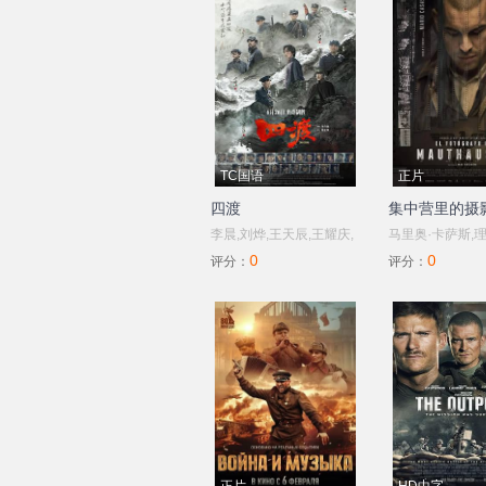
TC国语
正片
四渡
集中营里的摄
李晨,刘烨,王天辰,王耀庆,
马里奥·卡萨斯,理
0
0
许魏洲,王志飞,王雷,于适
韦登,阿兰·埃尔南
评分：
评分：
德里亚·萨拉查,
赫,斯特凡·韦纳特
费斯,卢卡·佩洛斯
娜·戈麦斯,丹尼
基,玛丽安·科奇