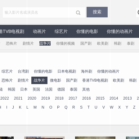
港TVB电视剧
动画片
综艺片
你懂的电影
你懂的动画片
片
恐怖片
剧情片
战争片
你懂的视频
国产剧
欧美剧
韩剧
泰剧
综艺片
台湾剧
你懂的电影
日本电视剧
海外剧
你懂的动画片
恐怖片
剧情片
战争片
微电影
国产剧
香港TVB电视剧
欧美剧
韩剧
陆
韩国
日本
英国
法国
德国
泰国
其他
2022
2021
2020
2019
2018
2017
2016
2015
2014
2013
2
H
I
J
K
L
M
N
O
P
Q
R
S
T
U
V
W
X
Y
Z