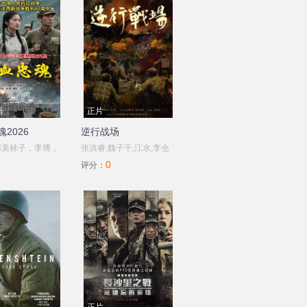
语
正片
2026
逆行战场
rra,Tadrina,Hocking,
郭美林子，李博，
张洪睿,魏子千,江水,李仓
0
，邓凯匀，周星
卯,孟天鸿,梁恩,魏蓝天,高
评分：
卫姝辰，张博，胡
森,士林,郭巳明,李凯,池瑞
陈宇星，朱丹蕾，
淋,李霈瑶,孟泽承