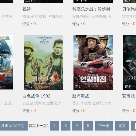
正片
TC中字
正片
祝祷
戴高乐之战：淬炼时
贝伦施
代
,奥兰多·
杰克·劳登,彼得·卡帕尔迪,
安娜玛丽亚·沃特鲁梅,伯
雅罗斯拉
0
0
0
皮奥,卡
凯特·菲利普斯,杰玛·琼斯,
努瓦·马吉梅尔,尼尔斯·施
昂尼德·
评分：
评分：
评分：
,杰克·凯
卡拉姆·林奇,杰拉丁妮·詹
内德,蒂埃里·莱尔米特,西
卡林斯基
,威尔·阿
姆斯,朱利安·山德斯,杰瑞
蒙·阿布卡瑞安,卡西·莫泰·
辛，莉莉
格尔,斯
米·艾文,安东·莱瑟,西蒙·拉
克莱恩,卡里姆·莱克路,马
,米洛·吉
塞尔·比尔,本·丹尼尔斯,汤
修·卡索维茨,丹尼尔·贝茨,
尔特,巴
姆·布莱斯,凯莉·雪莉,莉娅·
斯蒂芬·坎贝尔·莫尔,西蒙·
希姆·法兹
威廉姆斯,Jay,Phelps,苏珊
拉塞尔·比尔,坎贝尔·斯科
,塞莱娜·
娜·伯蒂什,埃德蒙德·金斯
特,皮普·托伦斯,格莱戈尔·
森,Da
利,哈利·劳蒂,理查
科林,汤姆·米森,安东尼
正片
正片
正片
白色战争 1992
延坪海战
安市城
一山,董
安圣基,沈惠珍,金世俊,李
晋久,李玹雨,金武烈,李莞,
0
0
0
王仁君,孙
璟荣,许峻豪,金宝城
李清娥
评分：
评分：
评分：
据 页次:1/17页
首页
上一页
1
2
3
4
5
下一页
尾页