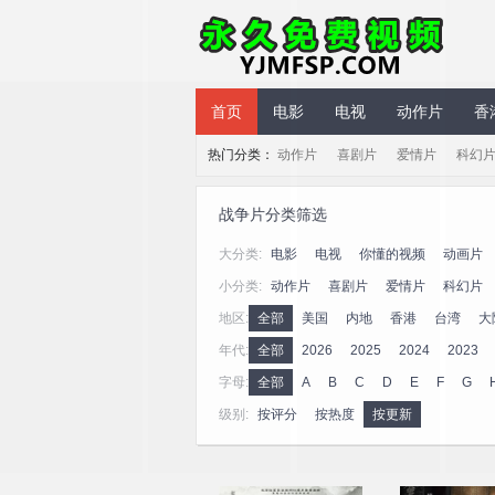
永久免费视频
首页
电影
电视
动作片
香
热门分类：
动作片
喜剧片
爱情片
科幻
战争片分类筛选
大分类:
电影
电视
你懂的视频
动画片
小分类:
动作片
喜剧片
爱情片
科幻片
地区:
全部
美国
内地
香港
台湾
大
年代:
全部
2026
2025
2024
2023
字母:
全部
A
B
C
D
E
F
G
级别:
按评分
按热度
按更新