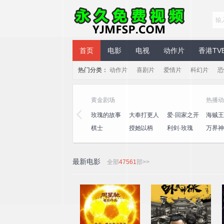
永久免费视频
首页
电影
电视
动作片
香港TV
热门分类：
动作片
喜剧片
爱情片
科幻片
恐
黄金剧场
热播动
三
心动的信号
演员请就位
玫瑰的故事
大奉打更人
爱·回家之开
海贼王
第八季
第三季
心速递
王
桃
一饭封神
喜人奇妙夜
棋士
授她以柄
利剑·玫瑰
万界神
2
最新电影
全部
47561
部>>