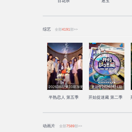
百花杀
逐玉
综艺
全部
4191
部>>
20260807第10期加更下
更新至20260424期
半熟恋人 第五季
开始捉迷藏 第二季
动画片
全部
7589
部>>