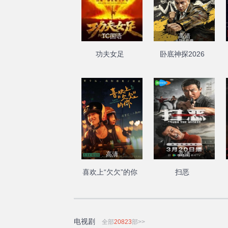
TC国语
高清
功夫女足
卧底神探2026
高清
高清
喜欢上“欠欠”的你
扫恶
电视剧
全部
20823
部>>