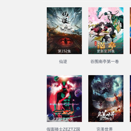
第152集
更新至16集
仙逆
谷围南亭第一卷
更新至46集
第281集
假面骑士ZEZTZ国
完美世界