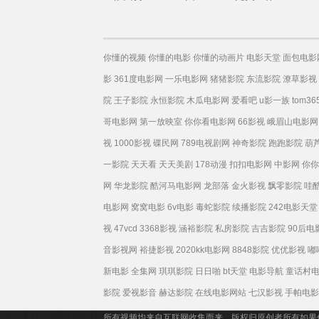
语
你懂的视频
你懂的电影
你懂的动画片
电影天堂
面包电影
影
361度电影网
一乐电影网
猪猪影院
东流影院
潦草影视
院
王子影院
永恒影院
木瓜电影网
爱看吧
u影一族
tom36
哥电影网
第一放映室
你你看电影网
66影视
峨眉山电影网
视
1000影视
碟民网
789电视剧网
神奇影院
跑跑影院
葫
一影院
天天看
天天美剧
178动漫
扣扣电影网
中影网
你你
网
华龙影院
酷河马电影网
龙部落
金火影视
飘零影院
哇
电影网
窝窝电影
6v电影
毒蛇影院
续播影院
242电影天堂
视
47vcd
3368影视
涵裕影院
私房影院
吉吉影院
90后电
音影视网
裕捷影视
2020kk电影网
8848影院
优优影视
嘟
新电影
全集网
琪琪影院
日日啪
bt天堂
电影导航
童话村
影院
爱视影音
赫达影院
在线电影网站
七汉影视
手帕电影
所有视频均来自互联网收集而来，版权归原创者所有如果