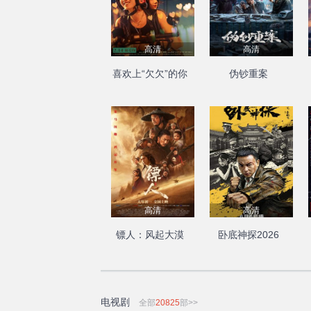
高清
高清
喜欢上“欠欠”的你
伪钞重案
高清
高清
镖人：风起大漠
卧底神探2026
电视剧
全部
20825
部>>