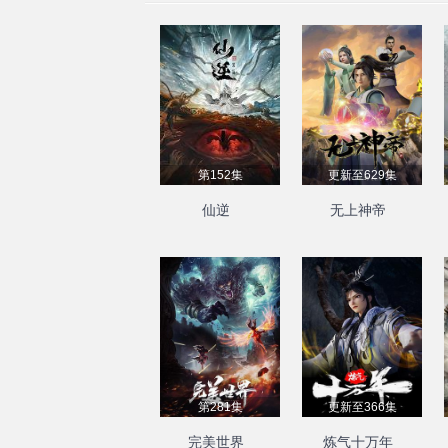
第152集
更新至629集
仙逆
无上神帝
第281集
更新至366集
完美世界
炼气十万年