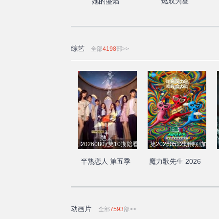
她的盛焰
燃双为昼
综艺
全部
4198
部>>
20260807第10期陪看
第20260522期特别加更
半熟恋人 第五季
魔力歌先生 2026
动画片
全部
7593
部>>