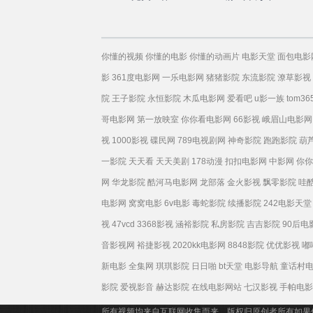
你懂的视频
你懂的电影
你懂的动画片
电影天堂
面包电影
影
361度电影网
一乐电影网
猪猪影院
东流影院
潦草影视
院
王子影院
永恒影院
木瓜电影网
爱看吧
u影一族
tom36
哥电影网
第一放映室
你你看电影网
66影视
峨眉山电影网
视
1000影视
碟民网
789电视剧网
神奇影院
跑跑影院
葫
一影院
天天看
天天美剧
178动漫
扣扣电影网
中影网
你你
网
华龙影院
酷河马电影网
龙部落
金火影视
飘零影院
哇
电影网
窝窝电影
6v电影
毒蛇影院
续播影院
242电影天堂
视
47vcd
3368影视
涵裕影院
私房影院
吉吉影院
90后电
音影视网
裕捷影视
2020kk电影网
8848影院
优优影视
嘟
新电影
全集网
琪琪影院
日日啪
bt天堂
电影导航
童话村
影院
爱视影音
赫达影院
在线电影网站
七汉影视
手帕电影
所有视频均来自互联网收集而来，版权归原创者所有如果