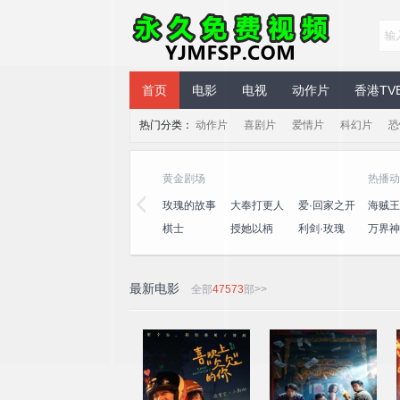
永久免费视频
首页
电影
电视
动作片
香港TV
热门分类：
动作片
喜剧片
爱情片
科幻片
恐
黄金剧场
热播动
三
心动的信号
演员请就位
玫瑰的故事
大奉打更人
爱·回家之开
海贼王
第八季
第三季
心速递
王
桃
一饭封神
喜人奇妙夜
棋士
授她以柄
利剑·玫瑰
万界神
2
最新电影
全部
47573
部>>