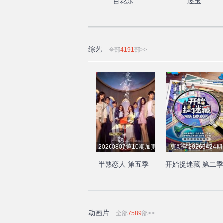
百花杀
逐玉
综艺
全部
4191
部>>
20260807第10期加更下
更新至20260424期
半熟恋人 第五季
开始捉迷藏 第二季
动画片
全部
7589
部>>