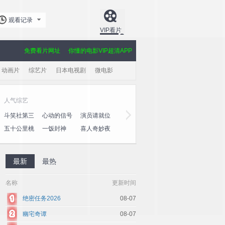
观看记录
VIP看片
免费看片网址
你懂的电影VIP超清APP
动画片
综艺片
日本电视剧
微电影
人气综艺
黄金剧场
斗笑社第三
心动的信号
演员请就位
玫瑰的故事
大奉打更人
爱·回家之
季
第八季
第三季
心速递
五十公里桃
一饭封神
喜人奇妙夜
棋士
授她以柄
利剑·玫瑰
花坞4
2
最新
最热
名称
更新时间
绝密任务2026
08-07
幽宅奇谭
08-07