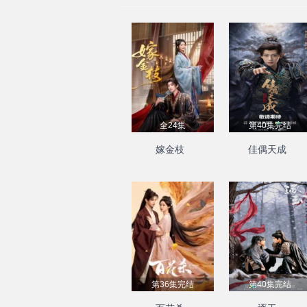
全24集
第40集完结
嫁金枝
佳偶天成
第36集完结
第40集完结