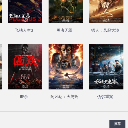
高清
高清
高清
飞驰人生3
勇者无疆
镖人：风起大漠
高清
高清
高清
匿杀
阿凡达：火与烬
伪钞重案
推荐