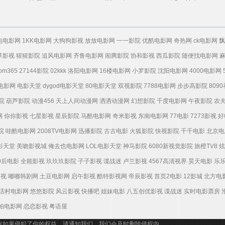
包电影网
1KK电影网
大狗狗影视
放放电影网
一一影院
优酷电影网
奇热网
ck电影网
飘
草影视
猩猩影院
追风电影网
齐鲁电影网
闹腾影院
协和影视
西瓜影院
随便找电影网
tom365
27144影院
02kkk
洛阳电影网
16楼电影网
小罗影院
沈阳电影网
4000电影网
电影网
电影天堂
dygod电影天堂
80电影天堂
双视影院
7788电影网
步步高影院
809
院
葫芦影院
动漫456
天上人间动漫网
洒洒动漫网
幻想影院
千度电影网
午夜影院
农
网
你你影视
七星影视
星辰影院
马酷电影网
奇米影视
东南电影网
77电影
7273影视
好
院
哇酷电影网
2008TV电影网
迅播影院
古古电影
火狐影院
快视影院
千千电影
北京电
电影天堂
美吻影视城
俺去也电影网
LOL电影天堂
神马影院
6080新视觉影院
旅橙TV8
炫
0后电影
全能影视
玖玖玖影院
子子影视
谍战迷
卢兰影视
4567高清视界
昊天电影
乐
影视
嘟嘟韩剧网
土豆电影网
启午影视
酷特影视网
帝辰影视
首页2电影
12影城
北方电
话村电影网
悠悠影院
风云影视
快播吧
姐妹电影
八五创优影视
谍战迷
实时电影票房
帕电影网
恋恋影视
粤语屋
有如果侵犯了你的权益，请通知我们，我们会及时删除侵权内