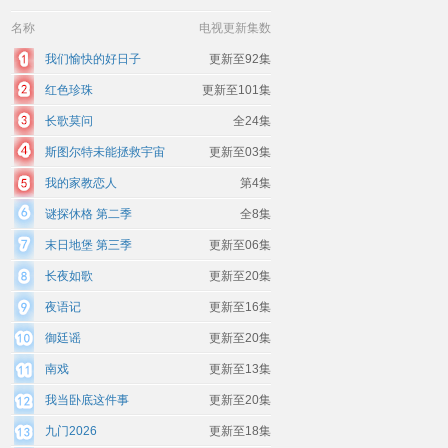
名称
电视更新集数
我们愉快的好日子
更新至92集
红色珍珠
更新至101集
长歌莫问
全24集
斯图尔特未能拯救宇宙
更新至03集
我的家教恋人
第4集
谜探休格 第二季
全8集
末日地堡 第三季
更新至06集
长夜如歌
更新至20集
夜语记
更新至16集
御廷谣
更新至20集
南戏
更新至13集
我当卧底这件事
更新至20集
九门2026
更新至18集