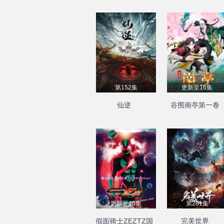
第152集
更新至16集
仙逆
谷围南亭第一卷
更新至46集
第281集
假面骑士ZEZTZ国
完美世界