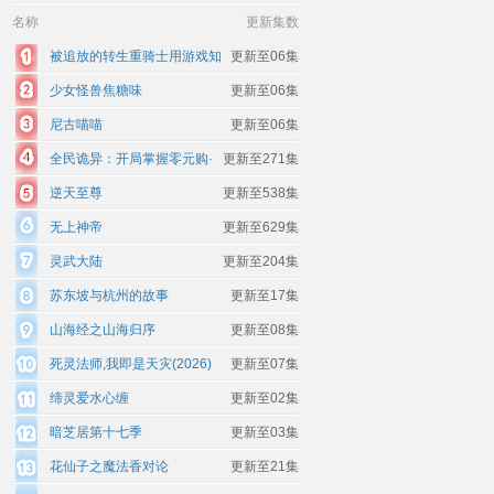
名称
更新集数
被追放的转生重骑士用游戏知
更新至06集
识开无双
少女怪兽焦糖味
更新至06集
尼古喵喵
更新至06集
全民诡异：开局掌握零元购·
更新至271集
动态漫画
逆天至尊
更新至538集
无上神帝
更新至629集
灵武大陆
更新至204集
苏东坡与杭州的故事
更新至17集
山海经之山海归序
更新至08集
死灵法师,我即是天灾(2026)
更新至07集
缔灵爱水心缠
更新至02集
暗芝居第十七季
更新至03集
花仙子之魔法香对论
更新至21集