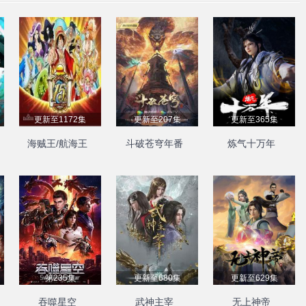
更新至1172集
更新至207集
更新至365集
海贼王/航海王
斗破苍穹年番
炼气十万年
第235集
更新至680集
更新至629集
吞噬星空
武神主宰
无上神帝