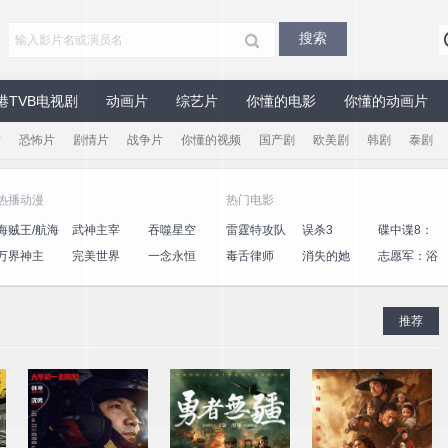
港TVB电视剧
动画片
综艺片
你懂的电影
你懂的动画片
片
恐怖片
剧情片
战争片
你懂的视频
国产剧
欧美剧
韩剧
泰剧
热播动漫
热门电影
海贼王/航海
武神主宰
吞噬星空
雷霆特攻队
误杀3
碟中谍8：
王
最终清算
万界神主
完美世界
一念永恒
毒舌律师
消失的她
志愿军：浴
血和平
推荐