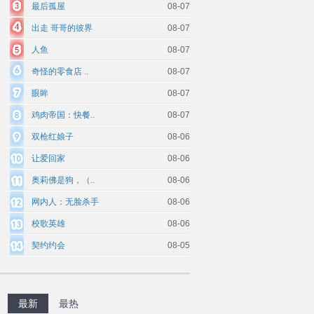
最后孤屋
08-07
出走 哥哥的彼界
08-07
人鱼
08-07
奇怪的零食店 ..
08-07
眼眸
08-07
鸡肉帝国：快餐..
08-07
双枪红娘子
08-06
让爱回家
08-06
奥莉佛是狗，（..
08-06
网内人：无脸杀手
08-06
校歌英雄
08-06
契约约会
08-05
最新
最热