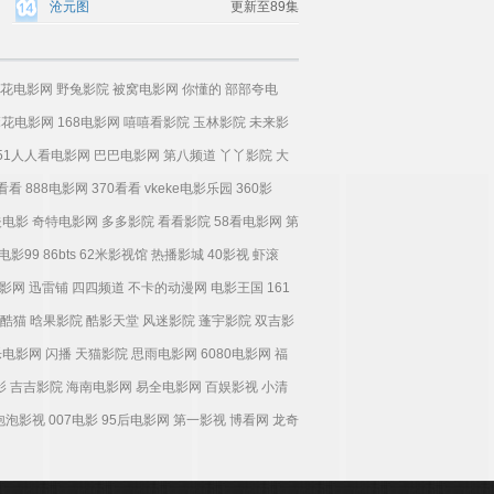
沧元图
更新至89集
花电影网
野兔影院
被窝电影网
你懂的
部部夸电
麻花电影网
168电影网
嘻嘻看影院
玉林影院
未来影
51人人看电影网
巴巴电影网
第八频道
丫丫影院
大
0看看
888电影网
370看看
vkeke电影乐园
360影
夫电影
奇特电影网
多多影院
看看影院
58看电影网
第
电影99
86bts
62米影视馆
热播影城
40影视
虾滚
影网
迅雷铺
四四频道
不卡的动漫网
电影王国
161
酷猫
晗果影院
酷影天堂
风迷影院
蓬宇影院
双吉影
乐电影网
闪播
天猫影院
思雨电影网
6080电影网
福
影
吉吉影院
海南电影网
易全电影网
百娱影视
小清
泡泡影视
007电影
95后电影网
第一影视
博看网
龙奇