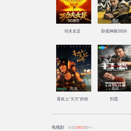
TC国语
高清
功夫女足
卧底神探2026
高清
高清
喜欢上“欠欠”的你
扫恶
电视剧
全部
20823
部>>