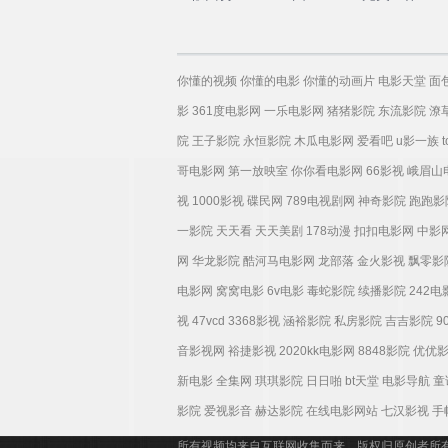
语
你懂的视频
你懂的电影
你懂的动画片
电影天堂
面
影
361度电影网
一乐电影网
猪猪影院
东流影院
潦
院
王子影院
永恒影院
木瓜电影网
爱看吧
u影一族
哥电影网
第一放映室
你你看电影网
66影视
峨眉山
视
1000影视
碟民网
789电视剧网
神奇影院
跑跑影
一影院
天天看
天天美剧
178动漫
扣扣电影网
中影
网
华龙影院
酷河马电影网
龙部落
金火影视
飘零影
电影网
窝窝电影
6v电影
毒蛇影院
续播影院
242
视
47vcd
3368影视
涵裕影院
私房影院
吉吉影院
9
音影视网
裕捷影视
2020kk电影网
8848影院
优优
新电影
全集网
琪琪影院
日日啪
bt天堂
电影导航
童
影院
爱视影音
赫达影院
在线电影网站
七汉影视
手
所有视频均来自互联网收集而来，版权归原创者所