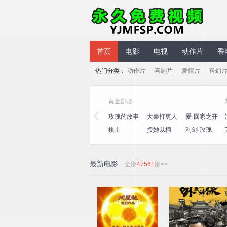
永久免费视频
首页
电影
电视
动作片
香
热门分类：
动作片
喜剧片
爱情片
科幻
气综艺
黄金剧场
笑社第三
心动的信号
演员请就位
玫瑰的故事
大奉打更人
爱·回家之开
第八季
第三季
心速递
十公里桃
一饭封神
喜人奇妙夜
棋士
授她以柄
利剑·玫瑰
坞4
2
最新电影
全部
47561
部>>