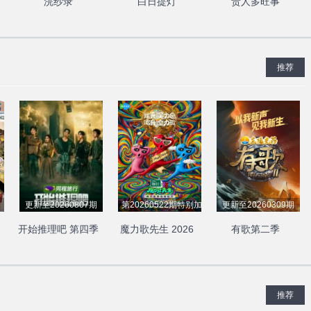
浣纱录
白日提灯
贵人多旺事
推荐
更新至20260807期
第20260522期特别加更
更新至20260309期
开始推理吧 第四季
魔力歌先生 2026
有歌第二季
推荐