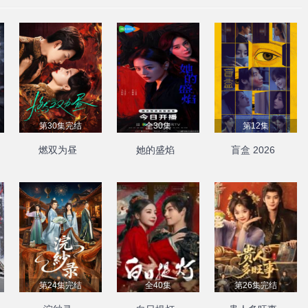
第30集完结
全30集
第12集
燃双为昼
她的盛焰
盲盒 2026
第24集完结
全40集
第26集完结