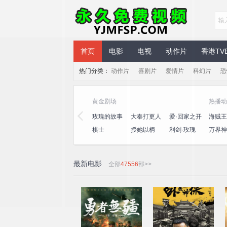
永久免费视频
首页
电影
电视
动作片
香港TV
热门分类：
动作片
喜剧片
爱情片
科幻片
恐
黄金剧场
热播动
三
心动的信号
演员请就位
玫瑰的故事
大奉打更人
爱·回家之开
海贼王
第八季
第三季
心速递
王
桃
一饭封神
喜人奇妙夜
棋士
授她以柄
利剑·玫瑰
万界神
2
最新电影
全部
47556
部>>