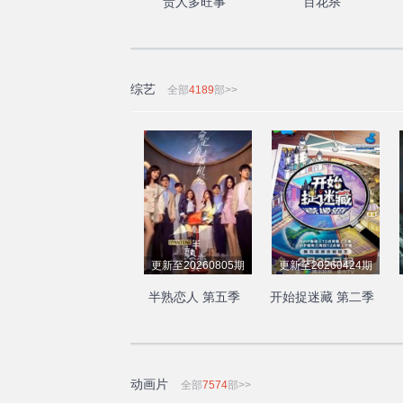
贵人多旺事
百花杀
综艺
全部
4189
部>>
更新至20260805期
更新至20260424期
半熟恋人 第五季
开始捉迷藏 第二季
动画片
全部
7574
部>>