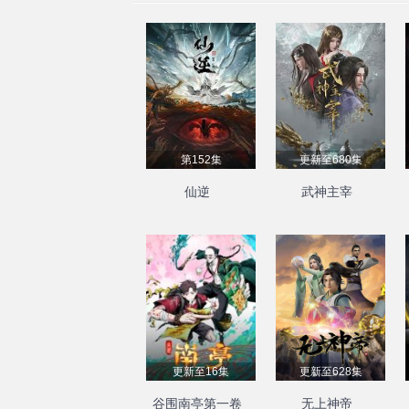
第152集
更新至680集
仙逆
武神主宰
更新至16集
更新至628集
谷围南亭第一卷
无上神帝