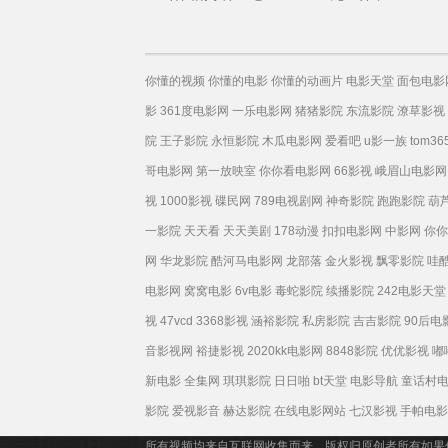
你懂的视频
你懂的电影
你懂的动画片
电影天堂
面包电影
影
361度电影网
一乐电影网
猪猪影院
东流影院
潦草影视
院
王子影院
永恒影院
木瓜电影网
爱看吧
u影一族
tom36
哥电影网
第一放映室
你你看电影网
66影视
峨眉山电影网
视
1000影视
碟民网
789电视剧网
神奇影院
跑跑影院
葫
一影院
天天看
天天美剧
178动漫
扣扣电影网
中影网
你你
网
华龙影院
酷河马电影网
龙部落
金火影视
飘零影院
哇
电影网
窝窝电影
6v电影
毒蛇影院
续播影院
242电影天堂
视
47vcd
3368影视
涵裕影院
私房影院
吉吉影院
90后电
音影视网
裕捷影视
2020kk电影网
8848影院
优优影视
嘟
新电影
全集网
琪琪影院
日日啪
bt天堂
电影导航
童话村
影院
爱视影音
赫达影院
在线电影网站
七汉影视
手帕电影
所有视频均来自互联网收集而来，版权归原创者所有如果