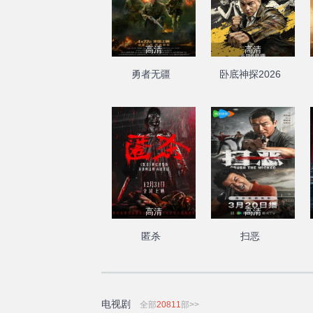
高清
高清
勇者无疆
卧底神探2026
高清
高清
匿杀
扫恶
电视剧
全部
20811
部>>