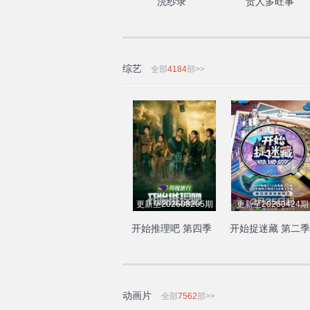
浣纱录
贵人多旺事
综艺
全部
4184
部>>
更新至202608205期
更新至20260424期
开始推理吧 第四季
开始捉迷藏 第二季
动画片
全部
7562
部>>