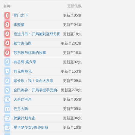
名称
更新集数
界门之下
更新至05集
李熊猫
更新至04集
启运丹田：开局签到至尊丹田
更新至18集
都市古仙医
更新至201集
苏东坡与杭州的故事
更新至16集
有兽焉 第六季
更新至02集
师兄啊师兄
更新至153集
顾长歌：我！天命大反派
更新至09集
全民诡异：开局掌握零元购·
更新至270集
动态漫画
天是红河岸
更新至05集
云月大陆
更新至09集
胶囊计划奇迹
更新至06集
星卡梦少女5奇迹绽放
更新至10集