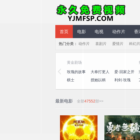
永久免费视频
首页
电影
电视
动作片
香
热门分类：
动作片
喜剧片
爱情片
科幻
气综艺
黄金剧场
笑社第三
心动的信号
演员请就位
玫瑰的故事
大奉打更人
爱·回家之开
第八季
第三季
心速递
十公里桃
一饭封神
喜人奇妙夜
棋士
授她以柄
利剑·玫瑰
坞4
2
最新电影
全部
47552
部>>