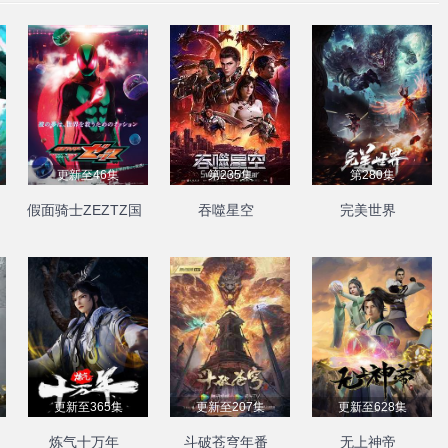
更新至46集
第235集
第280集
假面骑士ZEZTZ国
吞噬星空
完美世界
语
更新至365集
更新至207集
更新至628集
炼气十万年
斗破苍穹年番
无上神帝