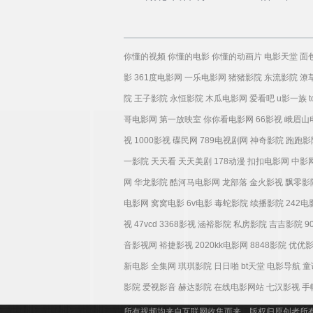
你懂的视频
你懂的电影
你懂的动画片
电影天堂
面
影
361度电影网
一乐电影网
猪猪影院
东流影院
潦
院
王子影院
永恒影院
木瓜电影网
爱看吧
u影一族
哥电影网
第一放映室
你你看电影网
66影视
峨眉山
视
1000影视
碟民网
789电视剧网
神奇影院
跑跑影
一影院
天天看
天天美剧
178动漫
扣扣电影网
中影
网
华龙影院
酷河马电影网
龙部落
金火影视
飘零影
电影网
窝窝电影
6v电影
毒蛇影院
续播影院
242
视
47vcd
3368影视
涵裕影院
私房影院
吉吉影院
9
音影视网
裕捷影视
2020kk电影网
8848影院
优优
新电影
全集网
琪琪影院
日日啪
bt天堂
电影导航
童
影院
爱视影音
赫达影院
在线电影网站
七汉影视
手
所有视频均来自互联网收集而来，版权归原创者所