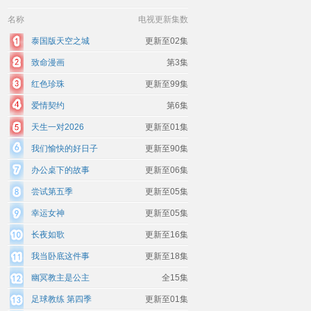
名称
电视更新集数
泰国版天空之城
更新至02集
致命漫画
第3集
红色珍珠
更新至99集
爱情契约
第6集
天生一对2026
更新至01集
我们愉快的好日子
更新至90集
办公桌下的故事
更新至06集
尝试第五季
更新至05集
幸运女神
更新至05集
长夜如歌
更新至16集
我当卧底这件事
更新至18集
幽冥教主是公主
全15集
足球教练 第四季
更新至01集