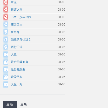
水流
08-05
摇滚之夏
08-05
巴兰：少年寻踪
08-05
庄园凶祟
08-05
废用身
08-05
强扭的瓜也甜 2
08-05
西行正道
08-05
人鱼
08-05
最后的吸血鬼 ..
08-05
性爱狂想曲
08-05
让爱回家
08-05
天生一对
08-05
最新
最热