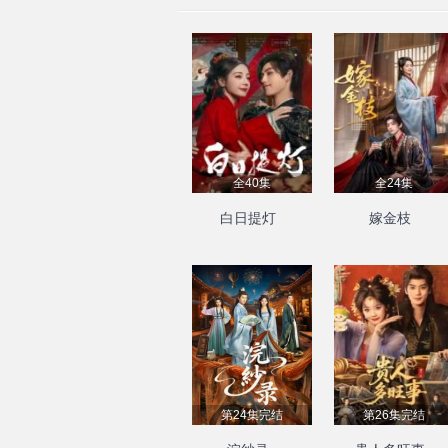
全40集
全24集
白日提灯
嫁金枝
第24集完结
第26集完结