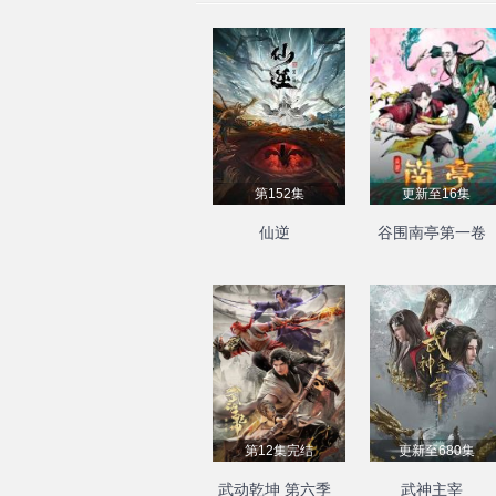
第152集
更新至16集
仙逆
谷围南亭第一卷
第12集完结
更新至680集
武动乾坤 第六季
武神主宰