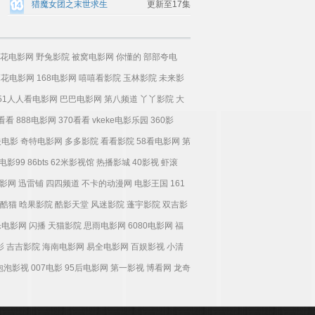
猎魔女团之末世求生
更新至17集
花电影网
野兔影院
被窝电影网
你懂的
部部夸电
麻花电影网
168电影网
嘻嘻看影院
玉林影院
未来影
51人人看电影网
巴巴电影网
第八频道
丫丫影院
大
0看看
888电影网
370看看
vkeke电影乐园
360影
夫电影
奇特电影网
多多影院
看看影院
58看电影网
第
电影99
86bts
62米影视馆
热播影城
40影视
虾滚
影网
迅雷铺
四四频道
不卡的动漫网
电影王国
161
酷猫
晗果影院
酷影天堂
风迷影院
蓬宇影院
双吉影
乐电影网
闪播
天猫影院
思雨电影网
6080电影网
福
影
吉吉影院
海南电影网
易全电影网
百娱影视
小清
泡泡影视
007电影
95后电影网
第一影视
博看网
龙奇