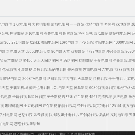
包电影网
1KK电影网
大狗狗影视
放放电影网
一一影院
优酷电影网
奇热网
ck电影网
飘
草影视
猩猩影院
追风电影网
齐鲁电影网
闹腾影院
协和影视
西瓜影院
随便找电影网
tom365
27144影院
02kkk
洛阳电影网
16楼电影网
小罗影院
沈阳电影网
4000电影网
电影网
电影天堂
dygod电影天堂
80电影天堂
双视影院
7788电影网
步步高影院
809
院
葫芦影院
动漫456
天上人间动漫网
洒洒动漫网
幻想影院
千度电影网
午夜影院
农
网
你你影视
七星影视
星辰影院
马酷电影网
奇米影视
东南电影网
77电影
7273影视
好
院
哇酷电影网
2008TV电影网
迅播影院
古古电影
火狐影院
快视影院
千千电影
北京电
电影天堂
美吻影视城
俺去也电影网
LOL电影天堂
神马影院
6080新视觉影院
旅橙TV8
炫
0后电影
全能影视
玖玖玖影院
子子影视
谍战迷
卢兰影视
4567高清视界
昊天电影
乐
影视
嘟嘟韩剧网
土豆电影网
启午影视
酷特影视网
帝辰影视
首页2电影
12影城
北方电
话村电影网
悠悠影院
风云影视
快播吧
姐妹电影
八五创优影视
谍战迷
实时电影票房
帕电影网
恋恋影视
粤语屋
有如果侵犯了你的权益，请通知我们，我们会及时删除侵权内