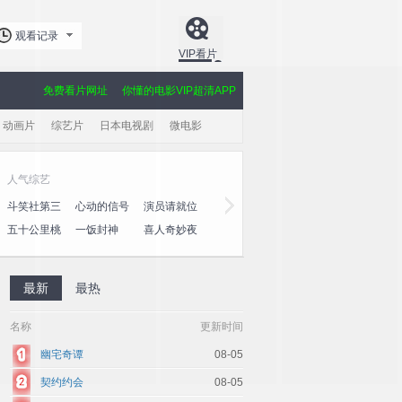
观看记录
VIP看片
免费看片网址
你懂的电影VIP超清APP
动画片
综艺片
日本电视剧
微电影
人气综艺
黄金剧场
斗笑社第三
心动的信号
演员请就位
玫瑰的故事
大奉打更人
爱·回家之
季
第八季
第三季
心速递
五十公里桃
一饭封神
喜人奇妙夜
棋士
授她以柄
利剑·玫瑰
花坞4
2
最新
最热
名称
更新时间
幽宅奇谭
08-05
契约约会
08-05