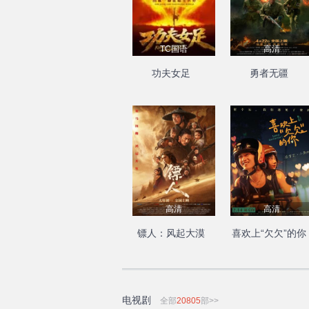
TC国语
高清
功夫女足
勇者无疆
高清
高清
镖人：风起大漠
喜欢上“欠欠”的你
电视剧
全部
20805
部>>