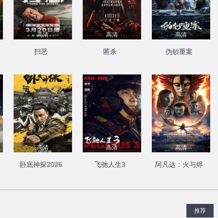
高清
高清
高清
扫恶
匿杀
伪钞重案
高清
高清
高清
卧底神探2026
飞驰人生3
阿凡达：火与烬
推荐