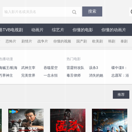
港TVB电视剧
动画片
综艺片
你懂的电影
你懂的动画片
片
恐怖片
剧情片
战争片
你懂的视频
国产剧
欧美剧
韩剧
泰剧
热播动漫
热门电影
海贼王/航海
武神主宰
吞噬星空
雷霆特攻队
误杀3
碟中谍8：
王
最终清算
万界神主
完美世界
一念永恒
毒舌律师
消失的她
志愿军：浴
血和平
推荐