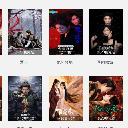
第40集完结
全30集
第20集完结
逐玉
她的盛焰
季雨倾城
第40集完结
第36集完结
第30集完结