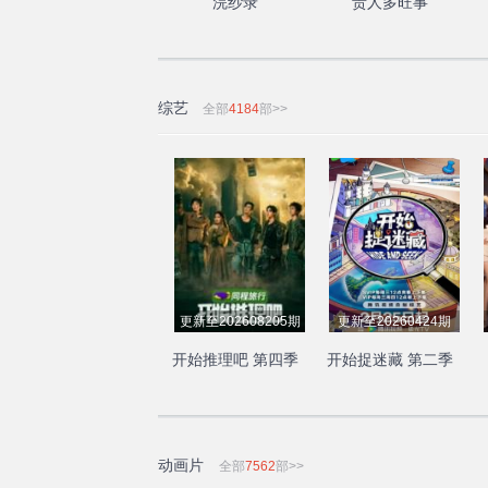
浣纱录
贵人多旺事
综艺
全部
4184
部>>
更新至202608205期
更新至20260424期
开始推理吧 第四季
开始捉迷藏 第二季
动画片
全部
7562
部>>