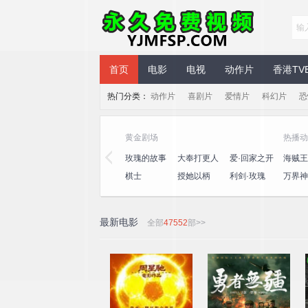
永久免费视频
首页
电影
电视
动作片
香港TV
热门分类：
动作片
喜剧片
爱情片
科幻片
恐
黄金剧场
热播动
三
心动的信号
演员请就位
玫瑰的故事
大奉打更人
爱·回家之开
海贼王
第八季
第三季
心速递
王
桃
一饭封神
喜人奇妙夜
棋士
授她以柄
利剑·玫瑰
万界神
2
最新电影
全部
47552
部>>