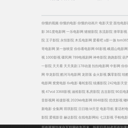
你懂的视频
你懂的电影
你懂的动画片
电影天堂
面包电影
影
361度电影网
一乐电影网
猪猪影院
东流影院
潦草影视
院
王子影院
永恒影院
木瓜电影网
爱看吧
u影一族
tom36
哥电影网
第一放映室
你你看电影网
66影视
峨眉山电影网
视
1000影视
碟民网
789电视剧网
神奇影院
跑跑影院
葫
一影院
天天看
天天美剧
178动漫
扣扣电影网
中影网
你你
网
华龙影院
酷河马电影网
龙部落
金火影视
飘零影院
哇
电影网
窝窝电影
6v电影
毒蛇影院
续播影院
242电影天堂
视
47vcd
3368影视
涵裕影院
私房影院
吉吉影院
90后电
音影视网
裕捷影视
2020kk电影网
8848影院
优优影视
嘟
新电影
全集网
琪琪影院
日日啪
bt天堂
电影导航
童话村
影院
爱视影音
赫达影院
在线电影网站
七汉影视
手帕电影
所有视频均来自互联网收集而来，版权归原创者所有如果