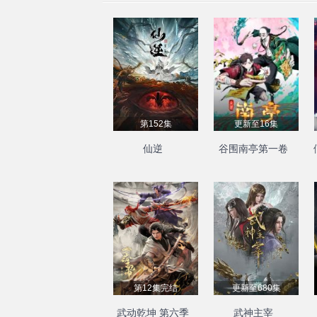
第152集
更新至16集
仙逆
谷围南亭第一卷
第12集完结
更新至680集
武动乾坤 第六季
武神主宰