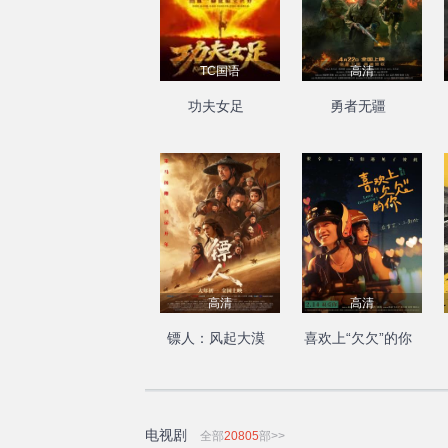
TC国语
高清
功夫女足
勇者无疆
高清
高清
镖人：风起大漠
喜欢上“欠欠”的你
电视剧
全部
20805
部>>