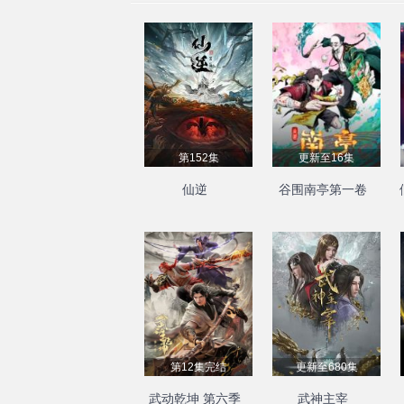
第152集
更新至16集
仙逆
谷围南亭第一卷
第12集完结
更新至680集
武动乾坤 第六季
武神主宰