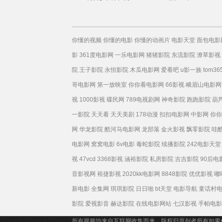
你懂的视频
你懂的电影
你懂的动画片
电影天堂
面包电影
影
361度电影网
一乐电影网
猪猪影院
东流影院
潦草影视
院
王子影院
永恒影院
木瓜电影网
爱看吧
u影一族
tom36
哥电影网
第一放映室
你你看电影网
66影视
峨眉山电影网
视
1000影视
碟民网
789电视剧网
神奇影院
跑跑影院
葫
一影院
天天看
天天美剧
178动漫
扣扣电影网
中影网
你你
网
华龙影院
酷河马电影网
龙部落
金火影视
飘零影院
哇
电影网
窝窝电影
6v电影
毒蛇影院
续播影院
242电影天堂
视
47vcd
3368影视
涵裕影院
私房影院
吉吉影院
90后电
音影视网
裕捷影视
2020kk电影网
8848影院
优优影视
嘟
新电影
全集网
琪琪影院
日日啪
bt天堂
电影导航
童话村
影院
爱视影音
赫达影院
在线电影网站
七汉影视
手帕电影
所有视频均来自互联网收集而来，版权归原创者所有如果