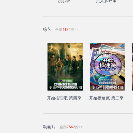
浣纱录
贵人多旺事
综艺
全部
4184
部>>
更新至202608205期
更新至20260424期
开始推理吧 第四季
开始捉迷藏 第二季
动画片
全部
7562
部>>