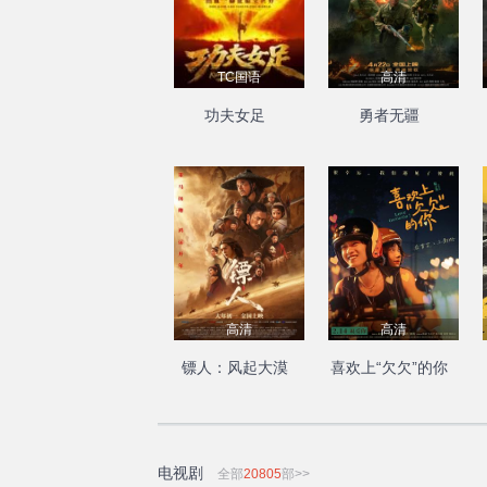
TC国语
高清
功夫女足
勇者无疆
高清
高清
镖人：风起大漠
喜欢上“欠欠”的你
电视剧
全部
20805
部>>