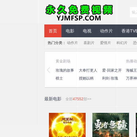
永久免费视频
首页
电影
电视
动作片
香港TV
热门分类：
动作片
喜剧片
爱情片
科幻片
恐
黄金剧场
热播动
三
心动的信号
演员请就位
玫瑰的故事
大奉打更人
爱·回家之开
海贼王
第八季
第三季
心速递
王
桃
一饭封神
喜人奇妙夜
棋士
授她以柄
利剑·玫瑰
万界神
2
最新电影
全部
47552
部>>