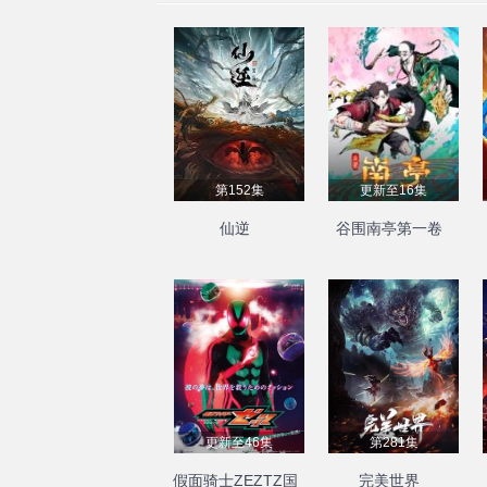
第152集
更新至16集
仙逆
谷围南亭第一卷
更新至46集
第281集
假面骑士ZEZTZ国
完美世界