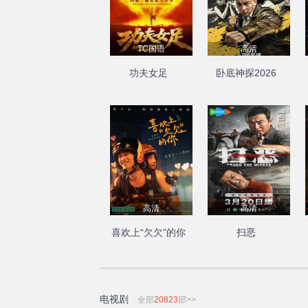
TC国语
高清
功夫女足
卧底神探2026
高清
高清
喜欢上“欠欠”的你
扫恶
电视剧
全部
20823
部>>