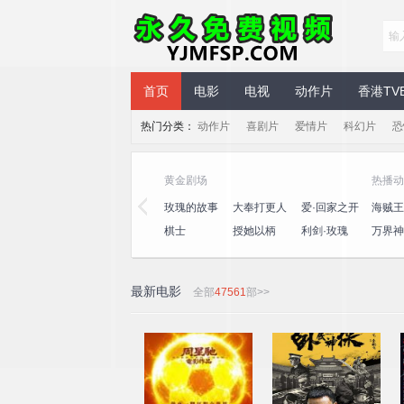
永久免费视频
首页
电影
电视
动作片
香港TV
热门分类：
动作片
喜剧片
爱情片
科幻片
恐
黄金剧场
热播动
三
心动的信号
演员请就位
玫瑰的故事
大奉打更人
爱·回家之开
海贼王
第八季
第三季
心速递
王
桃
一饭封神
喜人奇妙夜
棋士
授她以柄
利剑·玫瑰
万界神
2
最新电影
全部
47561
部>>