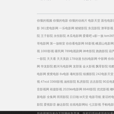
语
你懂的视频
你懂的电影
你懂的动画片
电影天堂
面包电影
影
361度电影网
一乐电影网
猪猪影院
东流影院
潦草影视
院
王子影院
永恒影院
木瓜电影网
爱看吧
u影一族
tom36
哥电影网
第一放映室
你你看电影网
66影视
峨眉山电影网
视
1000影视
碟民网
789电视剧网
神奇影院
跑跑影院
葫
一影院
天天看
天天美剧
178动漫
扣扣电影网
中影网
你你
网
华龙影院
酷河马电影网
龙部落
金火影视
飘零影院
哇
电影网
窝窝电影
6v电影
毒蛇影院
续播影院
242电影天堂
视
47vcd
3368影视
涵裕影院
私房影院
吉吉影院
90后电
音影视网
裕捷影视
2020kk电影网
8848影院
优优影视
嘟
新电影
全集网
琪琪影院
日日啪
bt天堂
电影导航
童话村
影院
爱视影音
赫达影院
在线电影网站
七汉影视
手帕电影
所有视频均来自互联网收集而来，版权归原创者所有如果