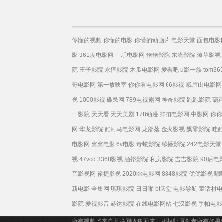
你懂的视频
你懂的电影
你懂的动画片
电影天堂
面包电影
影
361度电影网
一乐电影网
猪猪影院
东流影院
潦草影视
院
王子影院
永恒影院
木瓜电影网
爱看吧
u影一族
tom36
哥电影网
第一放映室
你你看电影网
66影视
峨眉山电影网
视
1000影视
碟民网
789电视剧网
神奇影院
跑跑影院
葫
一影院
天天看
天天美剧
178动漫
扣扣电影网
中影网
你你
网
华龙影院
酷河马电影网
龙部落
金火影视
飘零影院
哇
电影网
窝窝电影
6v电影
毒蛇影院
续播影院
242电影天堂
视
47vcd
3368影视
涵裕影院
私房影院
吉吉影院
90后电
音影视网
裕捷影视
2020kk电影网
8848影院
优优影视
嘟
新电影
全集网
琪琪影院
日日啪
bt天堂
电影导航
童话村
影院
爱视影音
赫达影院
在线电影网站
七汉影视
手帕电影
所有视频均来自互联网收集而来，版权归原创者所有如果