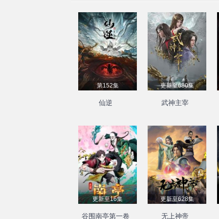
第152集
更新至680集
仙逆
武神主宰
更新至16集
更新至628集
谷围南亭第一卷
无上神帝