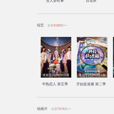
贵人多旺事
百花杀
综艺
全部
4189
部>>
更新至20260805期
更新至20260424期
半熟恋人 第五季
开始捉迷藏 第二季
动画片
全部
7574
部>>