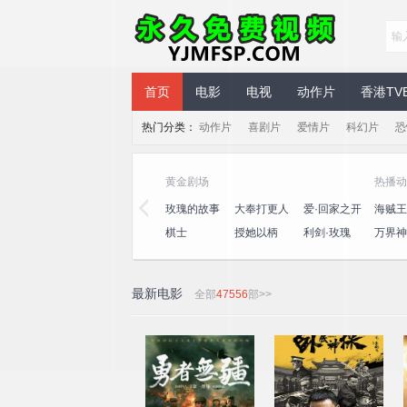
永久免费视频
首页
电影
电视
动作片
香港TV
热门分类：
动作片
喜剧片
爱情片
科幻片
恐
黄金剧场
热播动
三
心动的信号
演员请就位
玫瑰的故事
大奉打更人
爱·回家之开
海贼王
第八季
第三季
心速递
王
桃
一饭封神
喜人奇妙夜
棋士
授她以柄
利剑·玫瑰
万界神
2
最新电影
全部
47556
部>>