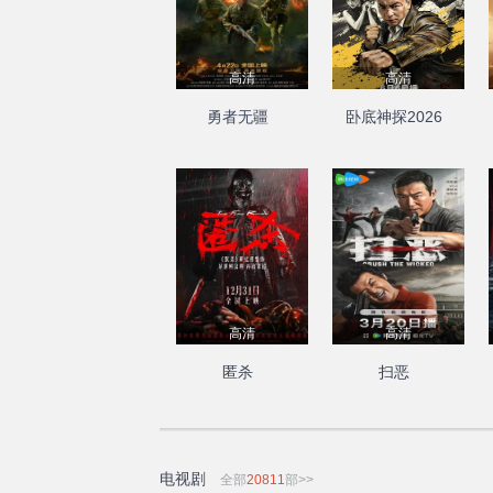
高清
高清
勇者无疆
卧底神探2026
高清
高清
匿杀
扫恶
电视剧
全部
20811
部>>