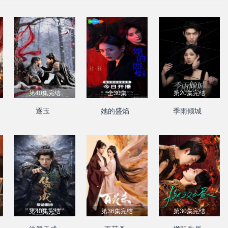
第40集完结
全30集
第20集完结
逐玉
她的盛焰
季雨倾城
第40集完结
第36集完结
第30集完结