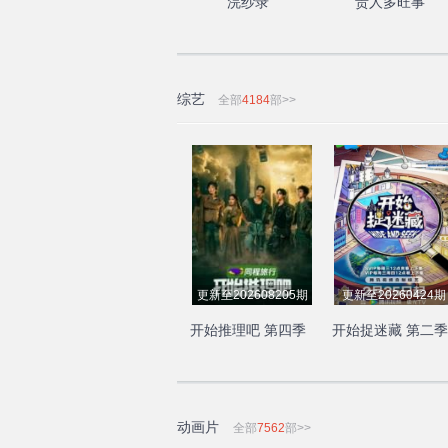
浣纱录
贵人多旺事
综艺
全部
4184
部>>
更新至202608205期
更新至20260424期
开始推理吧 第四季
开始捉迷藏 第二季
动画片
全部
7562
部>>