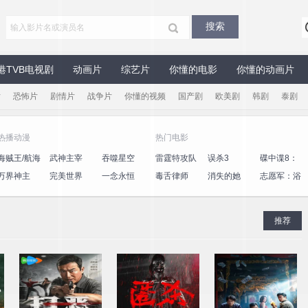
港TVB电视剧
动画片
综艺片
你懂的电影
你懂的动画片
片
恐怖片
剧情片
战争片
你懂的视频
国产剧
欧美剧
韩剧
泰剧
热播动漫
热门电影
海贼王/航海
武神主宰
吞噬星空
雷霆特攻队
误杀3
碟中谍8：
王
最终清算
万界神主
完美世界
一念永恒
毒舌律师
消失的她
志愿军：浴
血和平
推荐