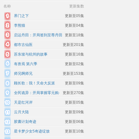
名称
更新集数
界门之下
更新至05集
李熊猫
更新至04集
启运丹田：开局签到至尊丹田
更新至18集
都市古仙医
更新至201集
苏东坡与杭州的故事
更新至16集
有兽焉 第六季
更新至02集
师兄啊师兄
更新至153集
顾长歌：我！天命大反派
更新至09集
全民诡异：开局掌握零元购·
更新至270集
动态漫画
天是红河岸
更新至05集
云月大陆
更新至09集
胶囊计划奇迹
更新至06集
星卡梦少女5奇迹绽放
更新至10集