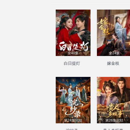
全40集
全24集
白日提灯
嫁金枝
第24集完结
第26集完结