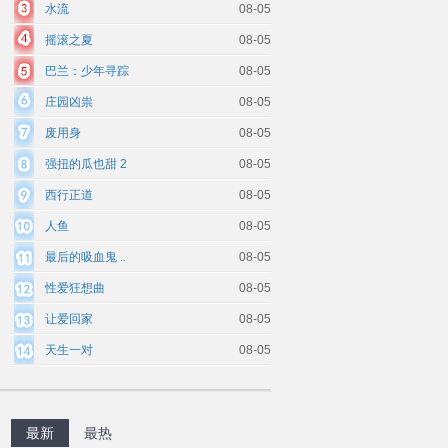
水流
08-05
摇滚之夏
08-05
巴兰：少年寻踪
08-05
庄园凶祟
08-05
废用身
08-05
强扭的瓜也甜 2
08-05
西行正道
08-05
人鱼
08-05
最后的吸血鬼 ..
08-05
性爱狂想曲
08-05
让爱回家
08-05
天生一对
08-05
最新
最热