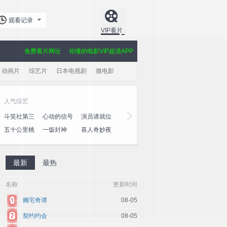
观看记录
VIP看片
免费看片网址
你懂的电影VIP超清APP
动画片
综艺片
日本电视剧
微电影
人气综艺
黄金剧场
斗笑社第三
心动的信号
演员请就位
玫瑰的故事
大奉打更人
爱·回家之
季
第八季
第三季
心速递
五十公里桃
一饭封神
喜人奇妙夜
棋士
授她以柄
利剑·玫瑰
花坞4
2
最新
最热
名称
更新时间
幽宅奇谭
08-05
契约约会
08-05