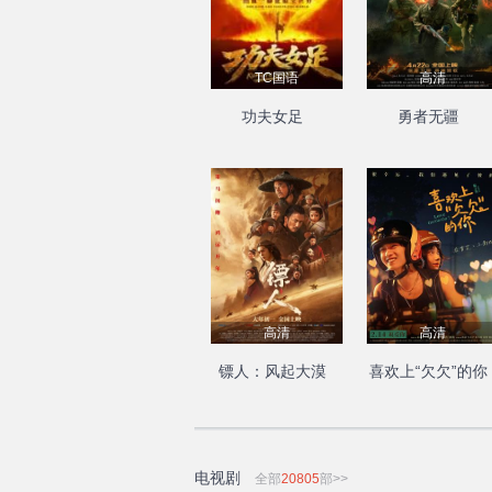
TC国语
高清
功夫女足
勇者无疆
高清
高清
镖人：风起大漠
喜欢上“欠欠”的你
电视剧
全部
20805
部>>