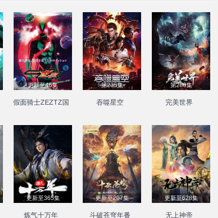
更新至46集
第235集
第280集
假面骑士ZEZTZ国
吞噬星空
完美世界
语
更新至365集
更新至207集
更新至628集
炼气十万年
斗破苍穹年番
无上神帝