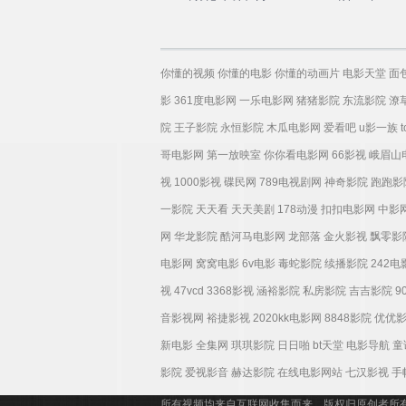
你懂的视频
你懂的电影
你懂的动画片
电影天堂
面
影
361度电影网
一乐电影网
猪猪影院
东流影院
潦
院
王子影院
永恒影院
木瓜电影网
爱看吧
u影一族
哥电影网
第一放映室
你你看电影网
66影视
峨眉山
视
1000影视
碟民网
789电视剧网
神奇影院
跑跑影
一影院
天天看
天天美剧
178动漫
扣扣电影网
中影
网
华龙影院
酷河马电影网
龙部落
金火影视
飘零影
电影网
窝窝电影
6v电影
毒蛇影院
续播影院
242
视
47vcd
3368影视
涵裕影院
私房影院
吉吉影院
9
音影视网
裕捷影视
2020kk电影网
8848影院
优优
新电影
全集网
琪琪影院
日日啪
bt天堂
电影导航
童
影院
爱视影音
赫达影院
在线电影网站
七汉影视
手
所有视频均来自互联网收集而来，版权归原创者所