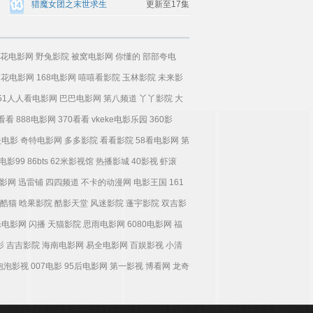
猎魔女团之末世求生
更新至17集
花电影网
野兔影院
被窝电影网
你懂的
部部夸电
麻花电影网
168电影网
嘻嘻看影院
玉林影院
未来影
51人人看电影网
巴巴电影网
第八频道
丫丫影院
大
0看看
888电影网
370看看
vkeke电影乐园
360影
夫电影
奇特电影网
多多影院
看看影院
58看电影网
第
电影99
86bts
62米影视馆
热播影城
40影视
虾滚
影网
迅雷铺
四四频道
不卡的动漫网
电影王国
161
酷猫
晗果影院
酷影天堂
风迷影院
蓬宇影院
双吉影
乐电影网
闪播
天猫影院
思雨电影网
6080电影网
福
影
吉吉影院
海南电影网
易全电影网
百娱影视
小清
泡泡影视
007电影
95后电影网
第一影视
博看网
龙奇