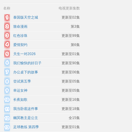
名称
电视更新集数
泰国版天空之城
更新至02集
致命漫画
第3集
红色珍珠
更新至99集
爱情契约
第6集
天生一对2026
更新至01集
我们愉快的好日子
更新至90集
办公桌下的故事
更新至06集
尝试第五季
更新至05集
幸运女神
更新至05集
长夜如歌
更新至16集
我当卧底这件事
更新至18集
幽冥教主是公主
全15集
足球教练 第四季
更新至01集