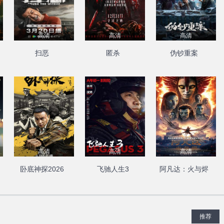
高清
高清
高清
扫恶
匿杀
伪钞重案
高清
高清
高清
卧底神探2026
飞驰人生3
阿凡达：火与烬
推荐