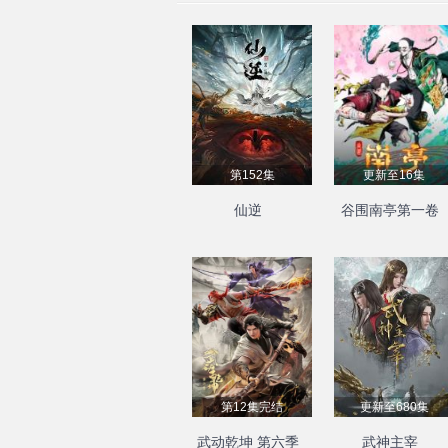
第152集
更新至16集
仙逆
谷围南亭第一卷
第12集完结
更新至680集
武动乾坤 第六季
武神主宰