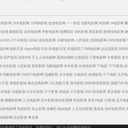
包电影网
1KK电影网
大狗狗影视
放放电影网
一一影院
优酷电影网
奇热网
ck电影网
飘
草影视
猩猩影院
追风电影网
齐鲁电影网
闹腾影院
协和影视
西瓜影院
随便找电影网
tom365
27144影院
02kkk
洛阳电影网
16楼电影网
小罗影院
沈阳电影网
4000电影网
电影网
电影天堂
dygod电影天堂
80电影天堂
双视影院
7788电影网
步步高影院
809
院
葫芦影院
动漫456
天上人间动漫网
洒洒动漫网
幻想影院
千度电影网
午夜影院
农
网
你你影视
七星影视
星辰影院
马酷电影网
奇米影视
东南电影网
77电影
7273影视
好
院
哇酷电影网
2008TV电影网
迅播影院
古古电影
火狐影院
快视影院
千千电影
北京电
电影天堂
美吻影视城
俺去也电影网
LOL电影天堂
神马影院
6080新视觉影院
旅橙TV8
炫
0后电影
全能影视
玖玖玖影院
子子影视
谍战迷
卢兰影视
4567高清视界
昊天电影
乐
影视
嘟嘟韩剧网
土豆电影网
启午影视
酷特影视网
帝辰影视
首页2电影
12影城
北方电
话村电影网
悠悠影院
风云影视
快播吧
姐妹电影
八五创优影视
谍战迷
实时电影票房
帕电影网
恋恋影视
粤语屋
有如果侵犯了你的权益，请通知我们，我们会及时删除侵权内