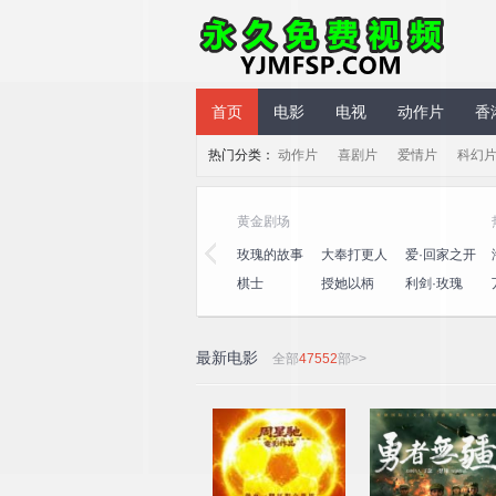
永久免费视频
首页
电影
电视
动作片
香
热门分类：
动作片
喜剧片
爱情片
科幻
气综艺
黄金剧场
笑社第三
心动的信号
演员请就位
玫瑰的故事
大奉打更人
爱·回家之开
第八季
第三季
心速递
十公里桃
一饭封神
喜人奇妙夜
棋士
授她以柄
利剑·玫瑰
坞4
2
最新电影
全部
47552
部>>