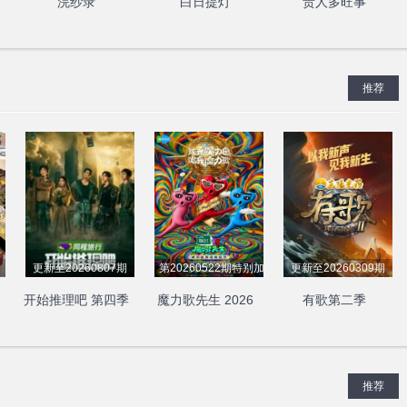
浣纱录
白日提灯
贵人多旺事
推荐
更新至20260807期
第20260522期特别加更
更新至20260309期
开始推理吧 第四季
魔力歌先生 2026
有歌第二季
推荐