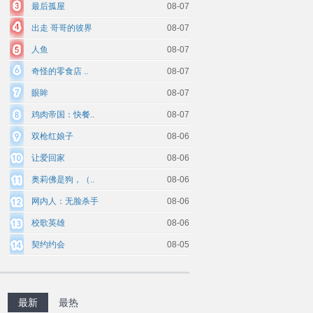
最后孤屋
08-07
出走 哥哥的彼界
08-07
人鱼
08-07
奇怪的零食店 ..
08-07
眼眸
08-07
鸡肉帝国：快餐..
08-07
双枪红娘子
08-06
让爱回家
08-06
奥莉佛是狗，（..
08-06
网内人：无脸杀手
08-06
校歌英雄
08-06
契约约会
08-05
最新
最热