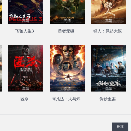
高清
高清
高清
飞驰人生3
勇者无疆
镖人：风起大漠
高清
高清
高清
匿杀
阿凡达：火与烬
伪钞重案
推荐