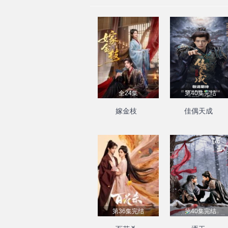
全24集
第40集完结
嫁金枝
佳偶天成
第36集完结
第40集完结