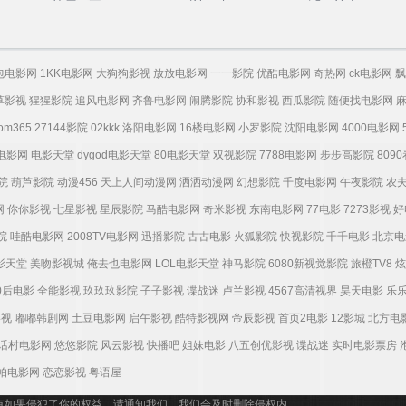
包电影网
1KK电影网
大狗狗影视
放放电影网
一一影院
优酷电影网
奇热网
ck电影网
飘
草影视
猩猩影院
追风电影网
齐鲁电影网
闹腾影院
协和影视
西瓜影院
随便找电影网
tom365
27144影院
02kkk
洛阳电影网
16楼电影网
小罗影院
沈阳电影网
4000电影网
电影网
电影天堂
dygod电影天堂
80电影天堂
双视影院
7788电影网
步步高影院
809
院
葫芦影院
动漫456
天上人间动漫网
洒洒动漫网
幻想影院
千度电影网
午夜影院
农
网
你你影视
七星影视
星辰影院
马酷电影网
奇米影视
东南电影网
77电影
7273影视
好
院
哇酷电影网
2008TV电影网
迅播影院
古古电影
火狐影院
快视影院
千千电影
北京电
电影天堂
美吻影视城
俺去也电影网
LOL电影天堂
神马影院
6080新视觉影院
旅橙TV8
炫
0后电影
全能影视
玖玖玖影院
子子影视
谍战迷
卢兰影视
4567高清视界
昊天电影
乐
影视
嘟嘟韩剧网
土豆电影网
启午影视
酷特影视网
帝辰影视
首页2电影
12影城
北方电
话村电影网
悠悠影院
风云影视
快播吧
姐妹电影
八五创优影视
谍战迷
实时电影票房
帕电影网
恋恋影视
粤语屋
有如果侵犯了你的权益，请通知我们，我们会及时删除侵权内