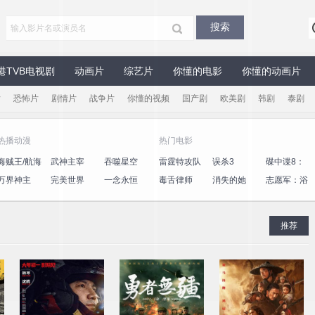
港TVB电视剧
动画片
综艺片
你懂的电影
你懂的动画片
片
恐怖片
剧情片
战争片
你懂的视频
国产剧
欧美剧
韩剧
泰剧
热播动漫
热门电影
海贼王/航海
武神主宰
吞噬星空
雷霆特攻队
误杀3
碟中谍8：
王
最终清算
万界神主
完美世界
一念永恒
毒舌律师
消失的她
志愿军：浴
血和平
推荐