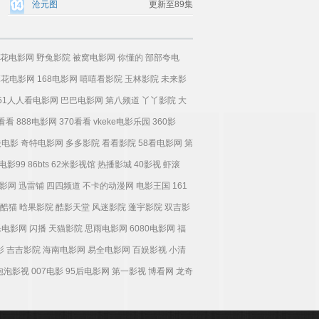
沧元图
更新至89集
花电影网
野兔影院
被窝电影网
你懂的
部部夸电
麻花电影网
168电影网
嘻嘻看影院
玉林影院
未来影
51人人看电影网
巴巴电影网
第八频道
丫丫影院
大
0看看
888电影网
370看看
vkeke电影乐园
360影
夫电影
奇特电影网
多多影院
看看影院
58看电影网
第
电影99
86bts
62米影视馆
热播影城
40影视
虾滚
影网
迅雷铺
四四频道
不卡的动漫网
电影王国
161
酷猫
晗果影院
酷影天堂
风迷影院
蓬宇影院
双吉影
乐电影网
闪播
天猫影院
思雨电影网
6080电影网
福
影
吉吉影院
海南电影网
易全电影网
百娱影视
小清
泡泡影视
007电影
95后电影网
第一影视
博看网
龙奇