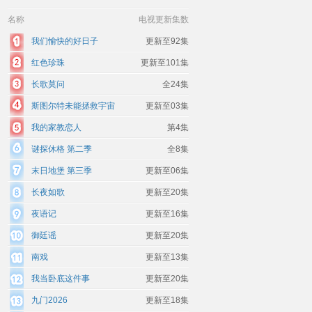
名称
电视更新集数
我们愉快的好日子
更新至92集
红色珍珠
更新至101集
长歌莫问
全24集
斯图尔特未能拯救宇宙
更新至03集
我的家教恋人
第4集
谜探休格 第二季
全8集
末日地堡 第三季
更新至06集
长夜如歌
更新至20集
夜语记
更新至16集
御廷谣
更新至20集
南戏
更新至13集
我当卧底这件事
更新至20集
九门2026
更新至18集