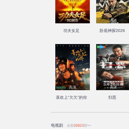
TC国语
高清
功夫女足
卧底神探2026
高清
高清
喜欢上“欠欠”的你
扫恶
电视剧
全部
20823
部>>