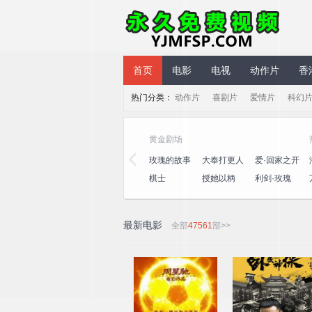
永久免费视频
首页
电影
电视
动作片
香
热门分类：
动作片
喜剧片
爱情片
科幻
气综艺
黄金剧场
笑社第三
心动的信号
演员请就位
玫瑰的故事
大奉打更人
爱·回家之开
第八季
第三季
心速递
十公里桃
一饭封神
喜人奇妙夜
棋士
授她以柄
利剑·玫瑰
坞4
2
最新电影
全部
47561
部>>