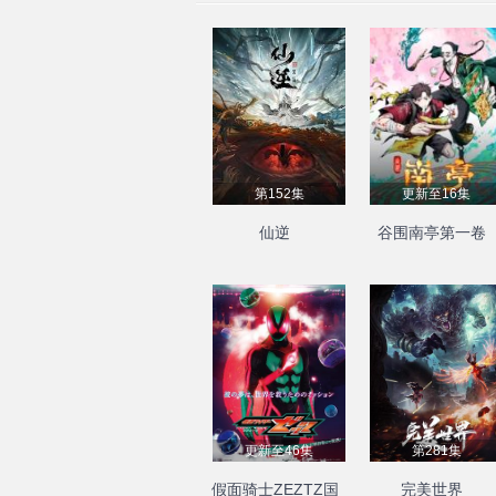
第152集
更新至16集
仙逆
谷围南亭第一卷
更新至46集
第281集
假面骑士ZEZTZ国
完美世界