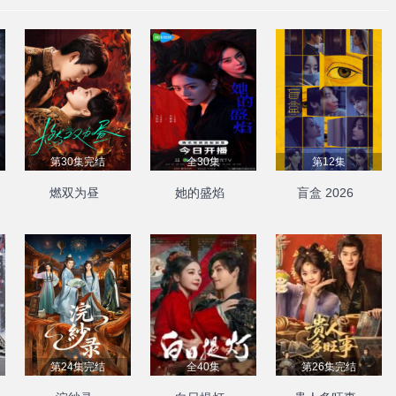
第30集完结
全30集
第12集
燃双为昼
她的盛焰
盲盒 2026
第24集完结
全40集
第26集完结