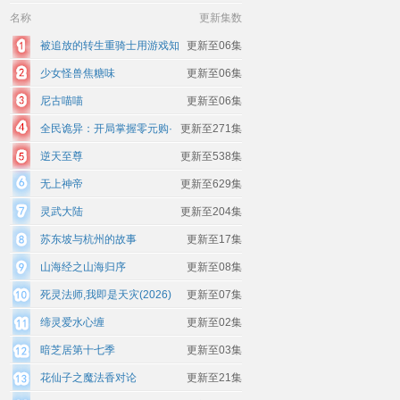
名称
更新集数
被追放的转生重骑士用游戏知
更新至06集
识开无双
少女怪兽焦糖味
更新至06集
尼古喵喵
更新至06集
全民诡异：开局掌握零元购·
更新至271集
动态漫画
逆天至尊
更新至538集
无上神帝
更新至629集
灵武大陆
更新至204集
苏东坡与杭州的故事
更新至17集
山海经之山海归序
更新至08集
死灵法师,我即是天灾(2026)
更新至07集
缔灵爱水心缠
更新至02集
暗芝居第十七季
更新至03集
花仙子之魔法香对论
更新至21集