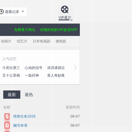
观看记录
VIP看片
免费看片网址
你懂的电影VIP超清APP
动画片
综艺片
日本电视剧
微电影
人气综艺
黄金剧场
斗笑社第三
心动的信号
演员请就位
玫瑰的故事
大奉打更人
爱·回家之
季
第八季
第三季
心速递
五十公里桃
一饭封神
喜人奇妙夜
棋士
授她以柄
利剑·玫瑰
花坞4
2
最新
最热
名称
更新时间
绝密任务2026
08-07
幽宅奇谭
08-07