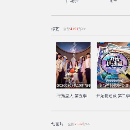
百花杀
逐玉
综艺
全部
4191
部>>
20260807第10期加更下
更新至20260424期
半熟恋人 第五季
开始捉迷藏 第二季
动画片
全部
7589
部>>