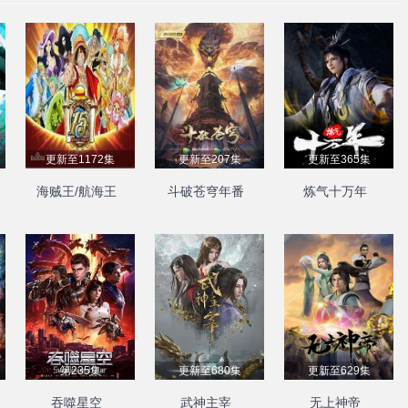
更新至1172集
更新至207集
更新至365集
海贼王/航海王
斗破苍穹年番
炼气十万年
第235集
更新至680集
更新至629集
吞噬星空
武神主宰
无上神帝