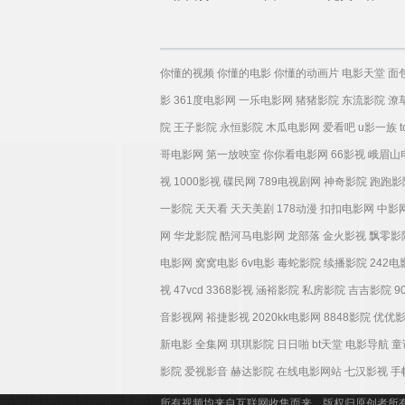
语
你懂的视频
你懂的电影
你懂的动画片
电影天堂
面
影
361度电影网
一乐电影网
猪猪影院
东流影院
潦
院
王子影院
永恒影院
木瓜电影网
爱看吧
u影一族
哥电影网
第一放映室
你你看电影网
66影视
峨眉山
视
1000影视
碟民网
789电视剧网
神奇影院
跑跑影
一影院
天天看
天天美剧
178动漫
扣扣电影网
中影
网
华龙影院
酷河马电影网
龙部落
金火影视
飘零影
电影网
窝窝电影
6v电影
毒蛇影院
续播影院
242
视
47vcd
3368影视
涵裕影院
私房影院
吉吉影院
9
音影视网
裕捷影视
2020kk电影网
8848影院
优优
新电影
全集网
琪琪影院
日日啪
bt天堂
电影导航
童
影院
爱视影音
赫达影院
在线电影网站
七汉影视
手
所有视频均来自互联网收集而来，版权归原创者所