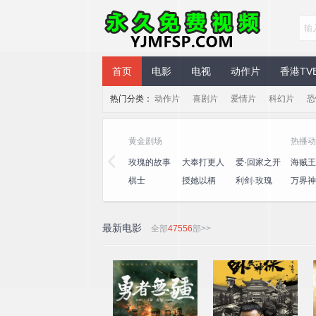
永久免费视频
首页
电影
电视
动作片
香港TV
热门分类：
动作片
喜剧片
爱情片
科幻片
恐
黄金剧场
热播动
三
心动的信号
演员请就位
玫瑰的故事
大奉打更人
爱·回家之开
海贼王
第八季
第三季
心速递
王
桃
一饭封神
喜人奇妙夜
棋士
授她以柄
利剑·玫瑰
万界神
2
最新电影
全部
47556
部>>