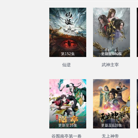
第152集
更新至680集
仙逆
武神主宰
更新至16集
更新至628集
谷围南亭第一卷
无上神帝