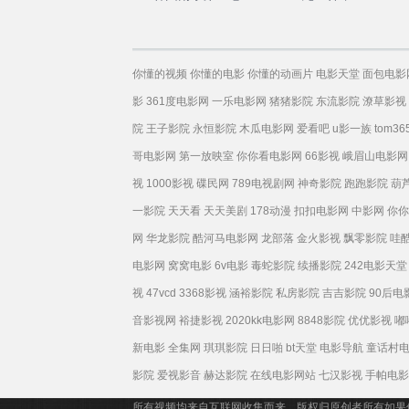
你懂的视频
你懂的电影
你懂的动画片
电影天堂
面包电影
影
361度电影网
一乐电影网
猪猪影院
东流影院
潦草影视
院
王子影院
永恒影院
木瓜电影网
爱看吧
u影一族
tom36
哥电影网
第一放映室
你你看电影网
66影视
峨眉山电影网
视
1000影视
碟民网
789电视剧网
神奇影院
跑跑影院
葫
一影院
天天看
天天美剧
178动漫
扣扣电影网
中影网
你你
网
华龙影院
酷河马电影网
龙部落
金火影视
飘零影院
哇
电影网
窝窝电影
6v电影
毒蛇影院
续播影院
242电影天堂
视
47vcd
3368影视
涵裕影院
私房影院
吉吉影院
90后电
音影视网
裕捷影视
2020kk电影网
8848影院
优优影视
嘟
新电影
全集网
琪琪影院
日日啪
bt天堂
电影导航
童话村
影院
爱视影音
赫达影院
在线电影网站
七汉影视
手帕电影
所有视频均来自互联网收集而来，版权归原创者所有如果