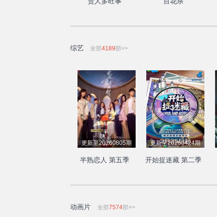
贵人多旺事
百花杀
综艺
全部
4189
部>>
更新至20260805期
更新至20260424期
半熟恋人 第五季
开始捉迷藏 第二季
动画片
全部
7574
部>>