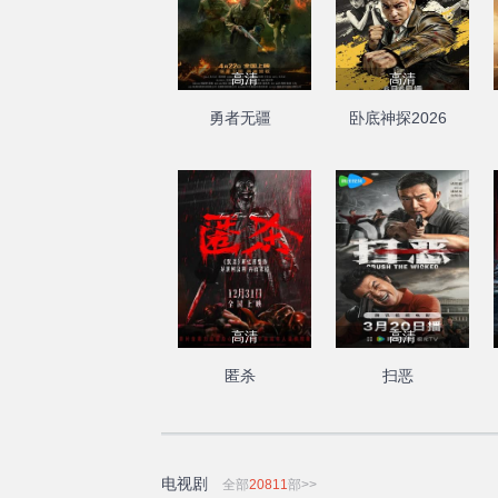
高清
高清
勇者无疆
卧底神探2026
高清
高清
匿杀
扫恶
电视剧
全部
20811
部>>