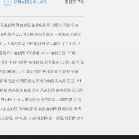
猎魔女团之末世求生
更新至17集
花电影网
野兔影院
被窝电影网
你懂的
部部夸电
麻花电影网
168电影网
嘻嘻看影院
玉林影院
未来影
51人人看电影网
巴巴电影网
第八频道
丫丫影院
大
0看看
888电影网
370看看
vkeke电影乐园
360影
夫电影
奇特电影网
多多影院
看看影院
58看电影网
第
电影99
86bts
62米影视馆
热播影城
40影视
虾滚
影网
迅雷铺
四四频道
不卡的动漫网
电影王国
161
酷猫
晗果影院
酷影天堂
风迷影院
蓬宇影院
双吉影
乐电影网
闪播
天猫影院
思雨电影网
6080电影网
福
影
吉吉影院
海南电影网
易全电影网
百娱影视
小清
泡泡影视
007电影
95后电影网
第一影视
博看网
龙奇