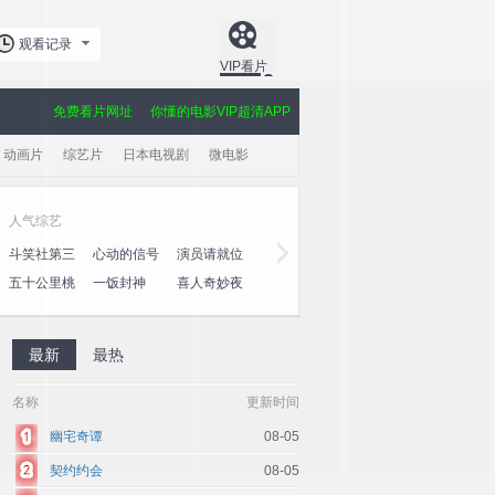
观看记录
VIP看片
免费看片网址
你懂的电影VIP超清APP
动画片
综艺片
日本电视剧
微电影
人气综艺
黄金剧场
斗笑社第三
心动的信号
演员请就位
玫瑰的故事
大奉打更人
爱·回家之
季
第八季
第三季
心速递
五十公里桃
一饭封神
喜人奇妙夜
棋士
授她以柄
利剑·玫瑰
花坞4
2
最新
最热
名称
更新时间
幽宅奇谭
08-05
契约约会
08-05