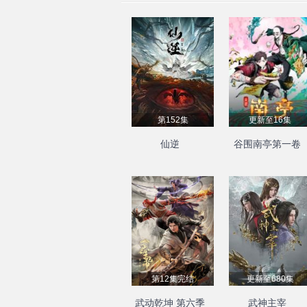
第152集
更新至16集
仙逆
谷围南亭第一卷
第12集完结
更新至680集
武动乾坤 第六季
武神主宰