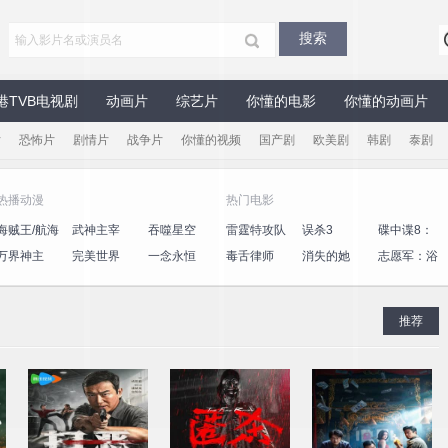
港TVB电视剧
动画片
综艺片
你懂的电影
你懂的动画片
片
恐怖片
剧情片
战争片
你懂的视频
国产剧
欧美剧
韩剧
泰剧
热播动漫
热门电影
海贼王/航海
武神主宰
吞噬星空
雷霆特攻队
误杀3
碟中谍8：
王
最终清算
万界神主
完美世界
一念永恒
毒舌律师
消失的她
志愿军：浴
血和平
推荐