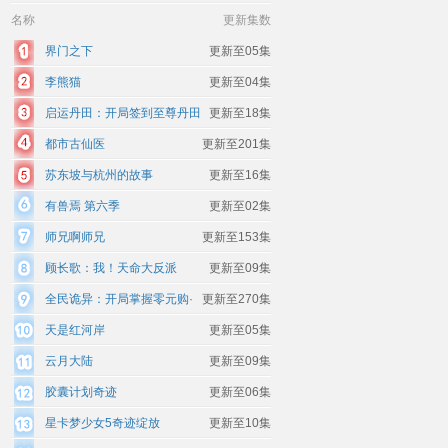
名称
更新集数
界门之下
更新至05集
李熊猫
更新至04集
启运丹田：开局签到至尊丹田
更新至18集
都市古仙医
更新至201集
苏东坡与杭州的故事
更新至16集
有兽焉 第六季
更新至02集
师兄啊师兄
更新至153集
顾长歌：我！天命大反派
更新至09集
全民诡异：开局掌握零元购·
更新至270集
动态漫画
天是红河岸
更新至05集
云月大陆
更新至09集
胶囊计划奇迹
更新至06集
星卡梦少女5奇迹绽放
更新至10集