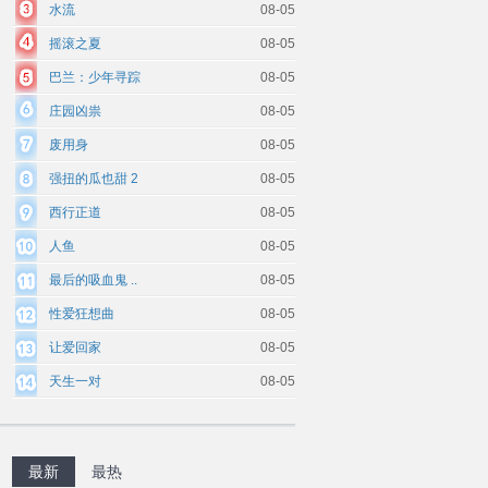
水流
08-05
摇滚之夏
08-05
巴兰：少年寻踪
08-05
庄园凶祟
08-05
废用身
08-05
强扭的瓜也甜 2
08-05
西行正道
08-05
人鱼
08-05
最后的吸血鬼 ..
08-05
性爱狂想曲
08-05
让爱回家
08-05
天生一对
08-05
最新
最热