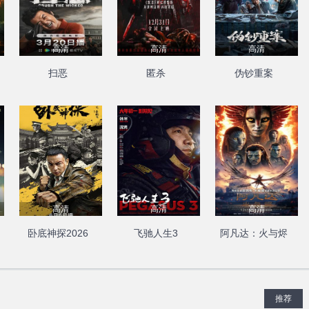
高清
高清
高清
扫恶
匿杀
伪钞重案
高清
高清
高清
卧底神探2026
飞驰人生3
阿凡达：火与烬
推荐