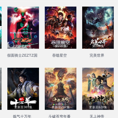
更新至46集
第235集
第280集
假面骑士ZEZTZ国
吞噬星空
完美世界
语
更新至365集
更新至207集
更新至628集
炼气十万年
斗破苍穹年番
无上神帝