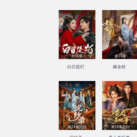
全40集
全24集
白日提灯
嫁金枝
第24集完结
第26集完结