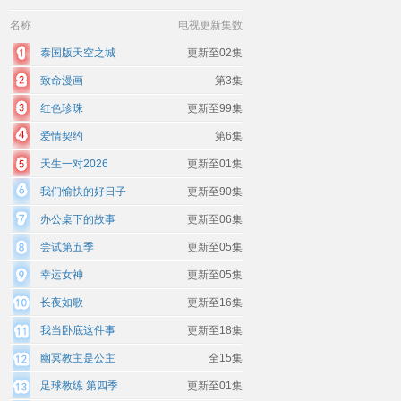
名称
电视更新集数
泰国版天空之城
更新至02集
致命漫画
第3集
红色珍珠
更新至99集
爱情契约
第6集
天生一对2026
更新至01集
我们愉快的好日子
更新至90集
办公桌下的故事
更新至06集
尝试第五季
更新至05集
幸运女神
更新至05集
长夜如歌
更新至16集
我当卧底这件事
更新至18集
幽冥教主是公主
全15集
足球教练 第四季
更新至01集