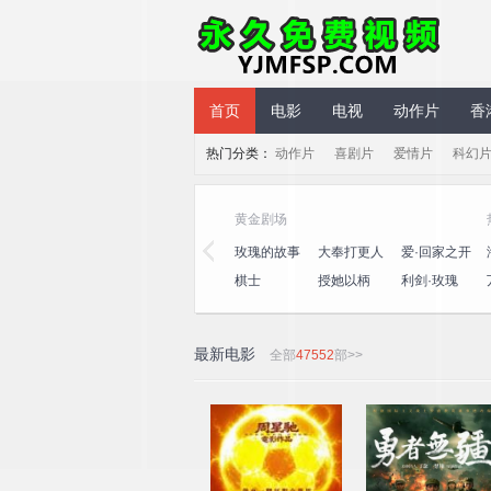
永久免费视频
首页
电影
电视
动作片
香
热门分类：
动作片
喜剧片
爱情片
科幻
气综艺
黄金剧场
笑社第三
心动的信号
演员请就位
玫瑰的故事
大奉打更人
爱·回家之开
第八季
第三季
心速递
十公里桃
一饭封神
喜人奇妙夜
棋士
授她以柄
利剑·玫瑰
坞4
2
最新电影
全部
47552
部>>