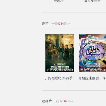
浣纱录
贵人多旺事
综艺
全部
4184
部>>
更新至202608205期
更新至20260424期
开始推理吧 第四季
开始捉迷藏 第二季
动画片
全部
7562
部>>