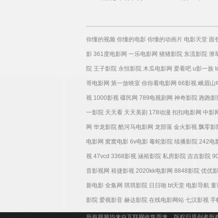
你懂的视频
你懂的电影
你懂的动画片
电影天堂
面
影
361度电影网
一乐电影网
猪猪影院
东流影院
潦
院
王子影院
永恒影院
木瓜电影网
爱看吧
u影一族
哥电影网
第一放映室
你你看电影网
66影视
峨眉山
视
1000影视
碟民网
789电视剧网
神奇影院
跑跑影
一影院
天天看
天天美剧
178动漫
扣扣电影网
中影
网
华龙影院
酷河马电影网
龙部落
金火影视
飘零影
电影网
窝窝电影
6v电影
毒蛇影院
续播影院
242
视
47vcd
3368影视
涵裕影院
私房影院
吉吉影院
9
音影视网
裕捷影视
2020kk电影网
8848影院
优优
新电影
全集网
琪琪影院
日日啪
bt天堂
电影导航
童
影院
爱视影音
赫达影院
在线电影网站
七汉影视
手
所有视频均来自互联网收集而来，版权归原创者所