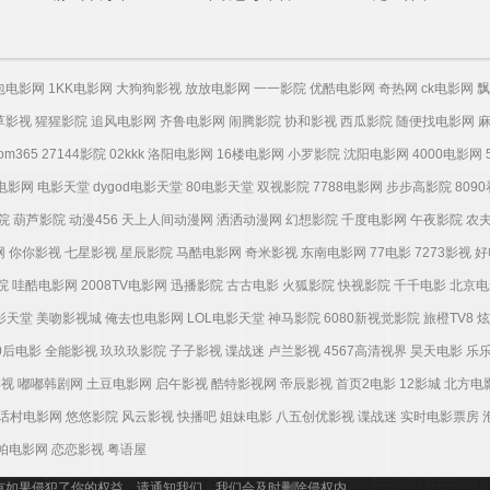
包电影网
1KK电影网
大狗狗影视
放放电影网
一一影院
优酷电影网
奇热网
ck电影网
飘
草影视
猩猩影院
追风电影网
齐鲁电影网
闹腾影院
协和影视
西瓜影院
随便找电影网
tom365
27144影院
02kkk
洛阳电影网
16楼电影网
小罗影院
沈阳电影网
4000电影网
电影网
电影天堂
dygod电影天堂
80电影天堂
双视影院
7788电影网
步步高影院
809
院
葫芦影院
动漫456
天上人间动漫网
洒洒动漫网
幻想影院
千度电影网
午夜影院
农
网
你你影视
七星影视
星辰影院
马酷电影网
奇米影视
东南电影网
77电影
7273影视
好
院
哇酷电影网
2008TV电影网
迅播影院
古古电影
火狐影院
快视影院
千千电影
北京电
电影天堂
美吻影视城
俺去也电影网
LOL电影天堂
神马影院
6080新视觉影院
旅橙TV8
炫
0后电影
全能影视
玖玖玖影院
子子影视
谍战迷
卢兰影视
4567高清视界
昊天电影
乐
影视
嘟嘟韩剧网
土豆电影网
启午影视
酷特影视网
帝辰影视
首页2电影
12影城
北方电
话村电影网
悠悠影院
风云影视
快播吧
姐妹电影
八五创优影视
谍战迷
实时电影票房
帕电影网
恋恋影视
粤语屋
有如果侵犯了你的权益，请通知我们，我们会及时删除侵权内