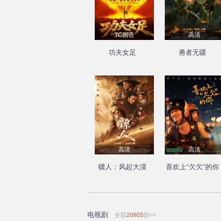
TC国语
高清
功夫女足
勇者无疆
高清
高清
镖人：风起大漠
喜欢上“欠欠”的你
电视剧
全部
20805
部>>