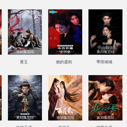
第40集完结
全30集
第20集完结
逐玉
她的盛焰
季雨倾城
第40集完结
第36集完结
第30集完结